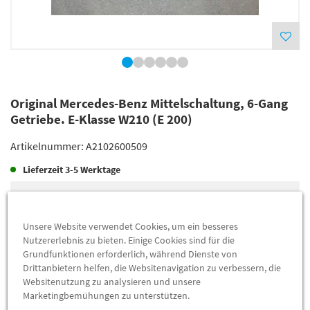
Original Mercedes-Benz Mittelschaltung, 6-Gang
Getriebe. E-Klasse W210 (E 200)
Artikelnummer:
A2102600509
Lieferzeit
3-5 Werktage
Lieferung
1.051,45 €
Preis inkl.
19%
MwSt.
Unsere Website verwendet Cookies, um ein besseres
Versandkostenfrei
Nutzererlebnis zu bieten. Einige Cookies sind für die
Grundfunktionen erforderlich, während Dienste von
Drittanbietern helfen, die Websitenavigation zu verbessern, die
Abholung
1.044,31 €
Websitenutzung zu analysieren und unsere
Marketingbemühungen zu unterstützen.
Preis inkl.
19%
MwSt.