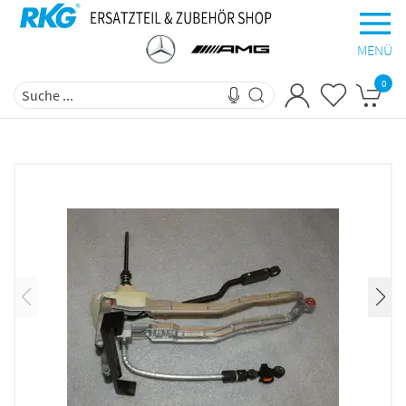
MENÜ
0