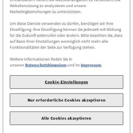
Abholbar an
diesen Standorten
Websitenutzung zu analysieren und unsere
Marketingbemühungen zu unterstützen.
-
+
Um diese Dienste verwenden zu dürfen, benötigen wir Ihre
Einwilligung. Ihre Einwilligung können Sie jederzeit mit Wirkung
ZUM WARENKORB HINZUFÜGEN
für die Zukunft widerrufen oder ändern. Bitte beachten Sie, dass
auf Basis Ihrer Einstellungen womöglich nicht mehr alle
Funktionalitäten der Seite zur Verfügung stehen.
Herstellerangaben:
Mercedes-Benz AG |
Mercedesstr. 120 |
70723 Stuttgart |
Tel: +49711170 |
E-Mail:
Weitere Informationen finden Sie in
dialog.mb@mercedes-benz.com
|
Webseite:
unseren
Datenschutzhinweisen
und im
Impressum
.
https://www.mercedes-benz.com
Cookie-Einstellungen
Höchste Präzision und Detailtiefe, High-Performance-
Materialien und aufwendiges Design, gefertigt in der Schweiz:
Die sportliche Armbanduhr für Herren schafft es, Optik und
Nur erforderliche Cookies akzeptieren
Funktionalität gekonnt zu vereinen und nimmt sich die AMG
Designphilosophie als Vorbild. So besticht die Gehäuseform
Alle Cookies akzeptieren
des Chronographen mit Überlagerungen, überspannten
Flächen und einer Verjüngung zum Gehäuseboden hin. Aus