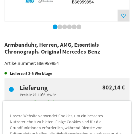
Armbanduhr, Herren, AMG, Essentials
Chronograph. Original Mercedes-Benz
Artikelnummer:
B66959854
Lieferzeit
3-5 Werktage
Lieferung
802,14 €
Preis inkl.
19%
MwSt.
Versandkostenfrei
Unsere Website verwendet Cookies, um ein besseres
Abholung
795,00 €
Nutzererlebnis zu bieten. Einige Cookies sind für die
Grundfunktionen erforderlich, während Dienste von
Preis inkl.
19%
MwSt.
Drittanbietern helfen, die Websitenavigation zu verbessern, die