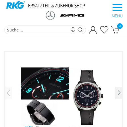
MENÜ
0