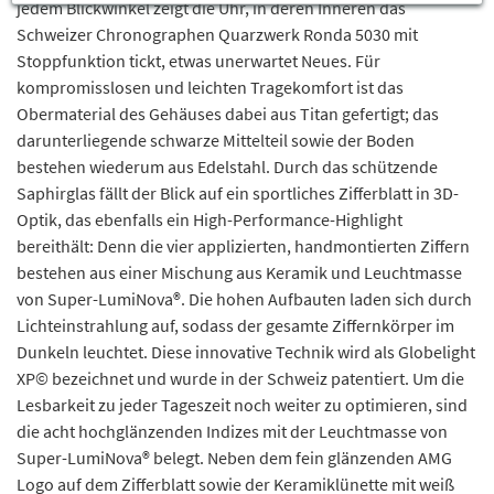
jedem Blickwinkel zeigt die Uhr, in deren Inneren das
Schweizer Chronographen Quarzwerk Ronda 5030 mit
Stoppfunktion tickt, etwas unerwartet Neues. Für
kompromisslosen und leichten Tragekomfort ist das
Obermaterial des Gehäuses dabei aus Titan gefertigt; das
darunterliegende schwarze Mittelteil sowie der Boden
bestehen wiederum aus Edelstahl. Durch das schützende
Saphirglas fällt der Blick auf ein sportliches Zifferblatt in 3D-
Optik, das ebenfalls ein High-Performance-Highlight
bereithält: Denn die vier applizierten, handmontierten Ziffern
bestehen aus einer Mischung aus Keramik und Leuchtmasse
von Super-LumiNova®. Die hohen Aufbauten laden sich durch
Lichteinstrahlung auf, sodass der gesamte Ziffernkörper im
Dunkeln leuchtet. Diese innovative Technik wird als Globelight
XP© bezeichnet und wurde in der Schweiz patentiert. Um die
Lesbarkeit zu jeder Tageszeit noch weiter zu optimieren, sind
die acht hochglänzenden Indizes mit der Leuchtmasse von
Super-LumiNova® belegt. Neben dem fein glänzenden AMG
Logo auf dem Zifferblatt sowie der Keramiklünette mit weiß