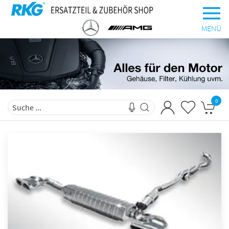
MENÜ
0