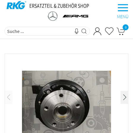
MENÜ
0