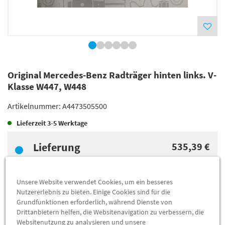
Original Mercedes-Benz Radträger hinten links. V-
Klasse W447, W448
Artikelnummer:
A4473505500
Lieferzeit
3-5 Werktage
Lieferung
535,39 €
Preis inkl.
19%
MwSt.
Versandkostenfrei
Unsere Website verwendet Cookies, um ein besseres
Nutzererlebnis zu bieten. Einige Cookies sind für die
Abholung
528,25 €
Grundfunktionen erforderlich, während Dienste von
Drittanbietern helfen, die Websitenavigation zu verbessern, die
Preis inkl.
19%
MwSt.
Websitenutzung zu analysieren und unsere