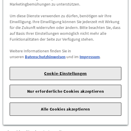
Abholbar an
diesen Standorten
Marketingbemühungen zu unterstützen.
Um diese Dienste verwenden zu dürfen, benötigen wir Ihre
-
+
Einwilligung. Ihre Einwilligung können Sie jederzeit mit Wirkung
für die Zukunft widerrufen oder ändern. Bitte beachten Sie, dass
ZUM WARENKORB HINZUFÜGEN
auf Basis Ihrer Einstellungen womöglich nicht mehr alle
Funktionalitäten der Seite zur Verfügung stehen.
Herstellerangaben:
Mercedes-Benz AG |
Mercedesstr. 120 |
Weitere Informationen finden Sie in
70723 Stuttgart |
Tel: +49711170 |
E-Mail:
unseren
Datenschutzhinweisen
und im
Impressum
.
dialog.mb@mercedes-benz.com
|
Webseite:
https://www.mercedes-benz.com
Cookie-Einstellungen
Sie sind sich nicht sicher, ob das Ersatzteil bei Ihrem Fahrzeug
passt?
Nur erforderliche Cookies akzeptieren
Kein Problem.
Alle Cookies akzeptieren
Senden Sie uns die komplette Fahrgestellnummer Ihres
Fahrzeugs,