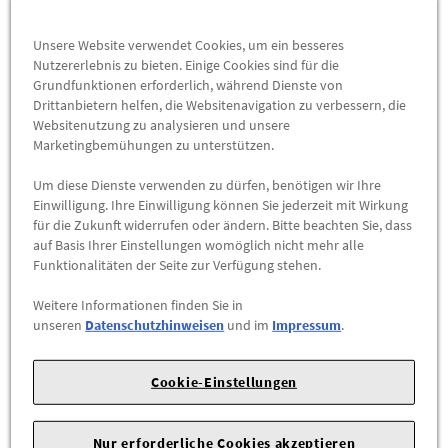
123007 (280 E)
123020 (200)
Unsere Website verwendet Cookies, um ein besseres
Nutzererlebnis zu bieten. Einige Cookies sind für die
123023 (230)
Grundfunktionen erforderlich, während Dienste von
Drittanbietern helfen, die Websitenavigation zu verbessern, die
123026 (250)
Websitenutzung zu analysieren und unsere
Marketingbemühungen zu unterstützen.
123028 (250)
Um diese Dienste verwenden zu dürfen, benötigen wir Ihre
123030 (280)
Einwilligung. Ihre Einwilligung können Sie jederzeit mit Wirkung
für die Zukunft widerrufen oder ändern. Bitte beachten Sie, dass
123033 (280 E)
auf Basis Ihrer Einstellungen womöglich nicht mehr alle
Funktionalitäten der Seite zur Verfügung stehen.
123043 (230 C)
Weitere Informationen finden Sie in
123050 (280 C)
unseren
Datenschutzhinweisen
und im
Impressum
.
123053 (280 CE)
Cookie-Einstellungen
123083 (230 T)
123086 (250 T)
Nur erforderliche Cookies akzeptieren