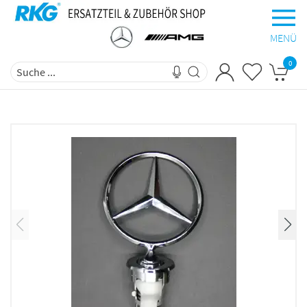
MENÜ
0