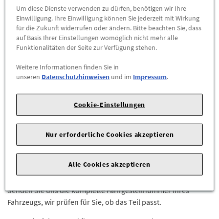
Abholbar an
diesen Standorten
Um diese Dienste verwenden zu dürfen, benötigen wir Ihre
Einwilligung. Ihre Einwilligung können Sie jederzeit mit Wirkung
für die Zukunft widerrufen oder ändern. Bitte beachten Sie, dass
-
+
auf Basis Ihrer Einstellungen womöglich nicht mehr alle
Funktionalitäten der Seite zur Verfügung stehen.
ZUM WARENKORB HINZUFÜGEN
Weitere Informationen finden Sie in
unseren
Datenschutzhinweisen
und im
Impressum
.
Herstellerangaben:
Mercedes-Benz AG |
Mercedesstr. 120 |
70723 Stuttgart |
Tel: +49711170 |
E-Mail:
dialog.mb@mercedes-benz.com
|
Webseite:
Cookie-Einstellungen
https://www.mercedes-benz.com
Nur erforderliche Cookies akzeptieren
Sie sind sich nicht sicher, ob das Ersatzteil bei Ihrem Fahrzeug
passt?
Alle Cookies akzeptieren
Kein Problem.
Senden Sie uns die komplette Fahrgestellnummer Ihres
Fahrzeugs, wir prüfen für Sie, ob das Teil passt.