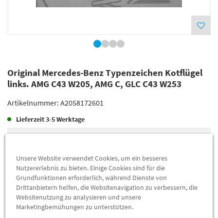
Original Mercedes-Benz Typenzeichen Kotflügel
links. AMG C43 W205, AMG C, GLC C43 W253
Artikelnummer:
A2058172601
Lieferzeit
3-5 Werktage
Lieferung
80,54 €
Preis inkl.
19%
MwSt.
Unsere Website verwendet Cookies, um ein besseres
Versandkostenfrei
Nutzererlebnis zu bieten. Einige Cookies sind für die
Grundfunktionen erforderlich, während Dienste von
Drittanbietern helfen, die Websitenavigation zu verbessern, die
Abholung
73,40 €
Websitenutzung zu analysieren und unsere
Marketingbemühungen zu unterstützen.
Preis inkl.
19%
MwSt.