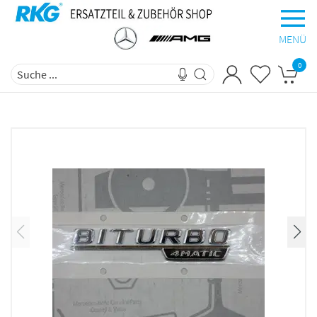
MENÜ
0