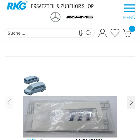
MENÜ
0