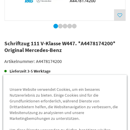
Schriftzug 111 V-Klasse W447. *A4478174200*
Original Mercedes-Benz
Artikelnummer:
A4478174200
Lieferzeit
3-5 Werktage
Lieferung
36,39 €
Unsere Website verwendet Cookies, um ein besseres
Preis inkl.
19%
MwSt.
Nutzererlebnis zu bieten. Einige Cookies sind für die
Versandkostenfrei
Grundfunktionen erforderlich, während Dienste von
Drittanbietern helfen, die Websitenavigation zu verbessern, die
Websitenutzung zu analysieren und unsere
Abholung
29,25 €
Marketingbemühungen zu unterstützen.
Preis inkl.
19%
MwSt.
Um diese Dienste verwenden zu dürfen, benötigen wir Ihre