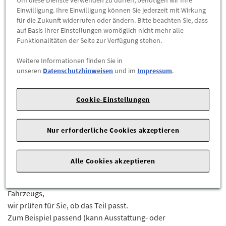
Abholbar an
diesen Standorten
Einwilligung. Ihre Einwilligung können Sie jederzeit mit Wirkung
für die Zukunft widerrufen oder ändern. Bitte beachten Sie, dass
-
+
auf Basis Ihrer Einstellungen womöglich nicht mehr alle
Funktionalitäten der Seite zur Verfügung stehen.
ZUM WARENKORB HINZUFÜGEN
Weitere Informationen finden Sie in
unseren
Datenschutzhinweisen
und im
Impressum
.
Herstellerangaben:
Mercedes-Benz AG |
Mercedesstr. 120 |
70723 Stuttgart |
Tel: +49711170 |
E-Mail:
Cookie-Einstellungen
dialog.mb@mercedes-benz.com
|
Webseite:
https://www.mercedes-benz.com
Nur erforderliche Cookies akzeptieren
Sie sind sich nicht sicher, ob das Ersatzteil bei Ihrem Fahrzeug
passt?
Alle Cookies akzeptieren
Kein Problem.
Senden Sie uns die komplette Fahrgestellnummer Ihres
Fahrzeugs,
wir prüfen für Sie, ob das Teil passt.
Zum Beispiel passend (kann Ausstattung- oder