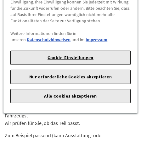
Einwilligung. Ihre Einwilligung können Sie jederzeit mit Wirkung
für die Zukunft widerrufen oder ändern. Bitte beachten Sie, dass
-
+
auf Basis Ihrer Einstellungen womöglich nicht mehr alle
Funktionalitäten der Seite zur Verfügung stehen.
ZUM WARENKORB HINZUFÜGEN
Weitere Informationen finden Sie in
unseren
Datenschutzhinweisen
und im
Impressum
.
Herstellerangaben:
Mercedes-Benz AG |
Mercedesstr. 120 |
70723 Stuttgart |
Tel: +49711170 |
E-Mail:
Cookie-Einstellungen
dialog.mb@mercedes-benz.com
|
Webseite:
https://www.mercedes-benz.com
Nur erforderliche Cookies akzeptieren
Sie sind sich nicht sicher, ob das Ersatzteil bei Ihrem Fahrzeug
passt?
Alle Cookies akzeptieren
Kein Problem.
Senden Sie uns die komplette Fahrgestellnummer Ihres
Fahrzeugs,
wir prüfen für Sie, ob das Teil passt.
Zum Beispiel passend (kann Ausstattung- oder