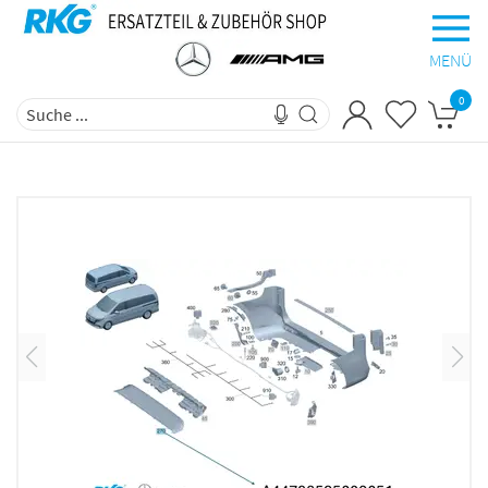
MENÜ
0