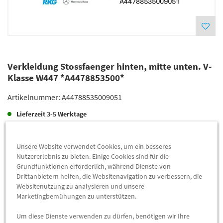
Verkleidung Stossfaenger hinten, mitte unten. V-
Klasse W447 *A4478853500*
Artikelnummer:
A44788535009051
Lieferzeit
3-5 Werktage
Lieferung
171,00 €
Unsere Website verwendet Cookies, um ein besseres
Preis inkl.
19%
MwSt.
Nutzererlebnis zu bieten. Einige Cookies sind für die
Versandkostenfrei
Grundfunktionen erforderlich, während Dienste von
Drittanbietern helfen, die Websitenavigation zu verbessern, die
Websitenutzung zu analysieren und unsere
Abholung
163,86 €
Marketingbemühungen zu unterstützen.
Preis inkl.
19%
MwSt.
Um diese Dienste verwenden zu dürfen, benötigen wir Ihre
Abholbar an
diesen Standorten