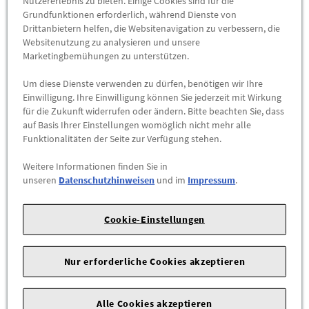
Nutzererlebnis zu bieten. Einige Cookies sind für die
Grundfunktionen erforderlich, während Dienste von
Drittanbietern helfen, die Websitenavigation zu verbessern, die
Kugelkopfkupplung. G-Modell 461, Sprinter W906
Websitenutzung zu analysieren und unsere
*A9063150099* Original MB
Marketingbemühungen zu unterstützen.
A906315009928
Um diese Dienste verwenden zu dürfen, benötigen wir Ihre
Für Ihren Mercedes-Benz gibt es nur das Beste - und das gilt
Einwilligung. Ihre Einwilligung können Sie jederzeit mit Wirkung
für die Zukunft widerrufen oder ändern. Bitte beachten Sie, dass
auch für seine Ersatzteile.
auf Basis Ihrer Einstellungen womöglich nicht mehr alle
Mit Mercedes-Benz Original-Teilen investieren Sie in die
Funktionalitäten der Seite zur Verfügung stehen.
Sicherheit, den Komfort und den Werterhalt Ihres Fahrzeugs.
Jedes Original-Teil wird umfassend getestet und entspricht
Weitere Informationen finden Sie in
höchsten Sicherheitsstandards.
unseren
Datenschutzhinweisen
und im
Impressum
.
230,36 €
*
ab
Cookie-Einstellungen
ZUM PRODUKT
Nur erforderliche Cookies akzeptieren
*inkl. MwSt., zzgl. etwaiger
Versandkosten
Alle Cookies akzeptieren