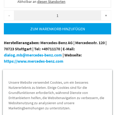
Abholbar an
diesen Standorten
-
+
ZUM WARENKORB HINZUFÜGEN
Herstellerangaben:
Mercedes-Benz AG |
Mercedesstr. 120 |
70723 Stuttgart |
Tel: +49711170 |
E-Mail:
dialog.mb@mercedes-benz.com
|
Webseite:
https://www.mercedes-benz.com
Sie sind sich nicht sicher, ob das Ersatzteil bei Ihrem Fahrzeug
passt? Kein Problem. Senden Sie uns die komplette
Unsere Website verwendet Cookies, um ein besseres
Fahrgestellnummer Ihres Fahrzeugs,wir prüfen für Sie, ob das
Nutzererlebnis zu bieten. Einige Cookies sind für die
Teil passt.
Grundfunktionen erforderlich, während Dienste von
Drittanbietern helfen, die Websitenavigation zu verbessern, die
Zum Beispiel passend (kann Ausstattung- oder
Websitenutzung zu analysieren und unsere
Marketingbemühungen zu unterstützen.
Fahrgestellnummerabhängig sein) für die Mercedes-Benz
Modelle: