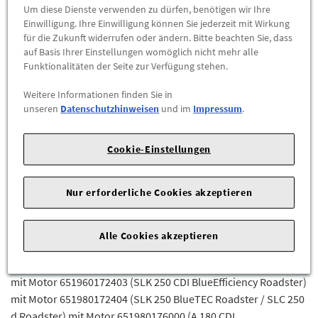
Um diese Dienste verwenden zu dürfen, benötigen wir Ihre
Einwilligung. Ihre Einwilligung können Sie jederzeit mit Wirkung
117301 (CLA 200 CDI Coupé) mit Motor 651901117302 (CLA 200
für die Zukunft widerrufen oder ändern. Bitte beachten Sie, dass
CDI 4MATIC Coupé / CLA 200 d 4MATIC Coupé) mit Motor
auf Basis Ihrer Einstellungen womöglich nicht mehr alle
651930117303 (CLA 220 CDI Coupé / CLA 220 d Coupé) mit
Funktionalitäten der Seite zur Verfügung stehen.
Motor 651930117305 (CLA 220 CDI 4MATIC Coupé / CLA 220 d
4MATIC Coupé) mit Motor 651930117308 (CLA 200 CDI Coupé /
Weitere Informationen finden Sie in
unseren
Datenschutzhinweisen
und im
Impressum
.
CLA 200 d Coupé) mit Motor 651930117902 (CLA 200 CDI/D 4-
MATIC) mit Motor 651930117903 (CLA 220 CDI) mit Motor
651930117905 (CLA 220 CDI/D 4-MATIC) mit Motor
Cookie-Einstellungen
651930117908 (CLA 200 CDI) mit Motor 651930156902 (GLA 200
CDI 4MATIC / GLA 200 d 4MATIC) mit Motor 651930156903 (GLA
Nur erforderliche Cookies akzeptieren
220 CDI / GLA 220 d) mit Motor 651930156905 (GLA 220 CDI
4MATIC / GLA 220 d 4MATIC) mit Motor 651930156908 (GLA 200
CDI / GLA 200 d) mit Motor 651930166003 (ML/GLE 250 CDI/D
Alle Cookies akzeptieren
4MATIC) mit Motor 651960166004 (ML/GLE 250 BLUETEC/D
4MATIC) mit Motor 651960166006 (ML/GLE 250 BLUETEC/D)
mit Motor 651960172403 (SLK 250 CDI BlueEfficiency Roadster)
mit Motor 651980172404 (SLK 250 BlueTEC Roadster / SLC 250
d Roadster) mit Motor 651980176000 (A 180 CDI