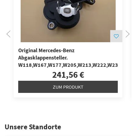
Original Mercedes-Benz
Abgasklappensteller.
W118,W167,W177,W205,W213,W222,W238,W247
241,56 €
ZUM PRODUKT
Unsere Standorte