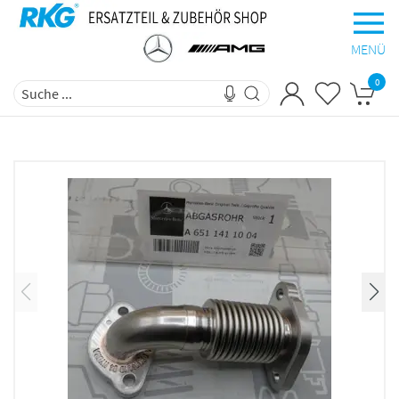
MENÜ
0