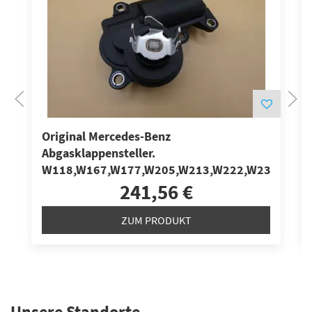
Original Mercedes-Benz
Abgasklappensteller.
W118,W167,W177,W205,W213,W222,W238,W247
241,56 €
ZUM PRODUKT
Unsere Standorte