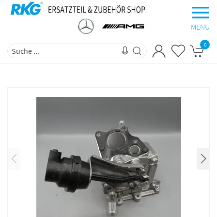
MENÜ
0