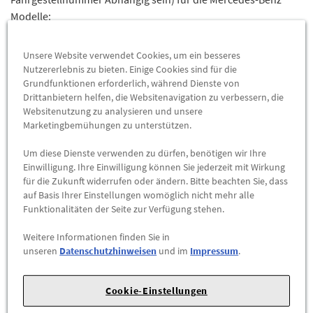
Modelle:
117301 (CLA 200 CDI Coupé) mit Motor 651901
Unsere Website verwendet Cookies, um ein besseres
117302 (CLA 200 CDI 4MATIC Coupé / CLA 200 d 4MATIC Coupé)
Nutzererlebnis zu bieten. Einige Cookies sind für die
mit Motor 651930
Grundfunktionen erforderlich, während Dienste von
117303 (CLA 220 CDI Coupé / CLA 220 d Coupé) mit Motor
Drittanbietern helfen, die Websitenavigation zu verbessern, die
651930
Websitenutzung zu analysieren und unsere
Marketingbemühungen zu unterstützen.
117305 (CLA 220 CDI 4MATIC Coupé / CLA 220 d 4MATIC Coupé)
mit Motor 651930
Um diese Dienste verwenden zu dürfen, benötigen wir Ihre
117308 (CLA 200 CDI Coupé / CLA 200 d Coupé) mit Motor
Einwilligung. Ihre Einwilligung können Sie jederzeit mit Wirkung
651930
für die Zukunft widerrufen oder ändern. Bitte beachten Sie, dass
117902 (CLA 200 CDI/D 4-MATIC) mit Motor 651930
auf Basis Ihrer Einstellungen womöglich nicht mehr alle
Funktionalitäten der Seite zur Verfügung stehen.
117903 (CLA 220 CDI) mit Motor 651930
117905 (CLA 220 CDI/D 4-MATIC) mit Motor 651930
Weitere Informationen finden Sie in
117908 (CLA 200 CDI) mit Motor 651930
unseren
Datenschutzhinweisen
und im
Impressum
.
156902 (GLA 200 CDI 4MATIC / GLA 200 d 4MATIC) mit Motor
651930
Cookie-Einstellungen
156903 (GLA 220 CDI / GLA 220 d) mit Motor 651930
156905 (GLA 220 CDI 4MATIC / GLA 220 d 4MATIC) mit Motor