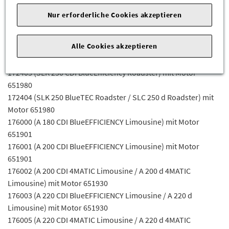
651930
Nur erforderliche Cookies akzeptieren
156908 (GLA 200 CDI / GLA 200 d) mit Motor 651930
166003 (ML/GLE 250 CDI/D 4MATIC) mit Motor 651960
Alle Cookies akzeptieren
166004 (ML/GLE 250 BLUETEC/D 4MATIC) mit Motor 651960
166006 (ML/GLE 250 BLUETEC/D) mit Motor 651960
172403 (SLK 250 CDI BlueEfficiency Roadster) mit Motor
651980
172404 (SLK 250 BlueTEC Roadster / SLC 250 d Roadster) mit
Motor 651980
176000 (A 180 CDI BlueEFFICIENCY Limousine) mit Motor
651901
176001 (A 200 CDI BlueEFFICIENCY Limousine) mit Motor
651901
176002 (A 200 CDI 4MATIC Limousine / A 200 d 4MATIC
Limousine) mit Motor 651930
176003 (A 220 CDI BlueEFFICIENCY Limousine / A 220 d
Limousine) mit Motor 651930
176005 (A 220 CDI 4MATIC Limousine / A 220 d 4MATIC