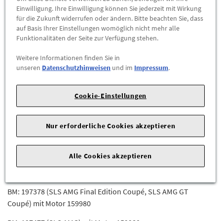
BM: 164125 (ML 320 CDI 4MATIC / ML 350 CDI 4MATIC) mit
Einwilligung. Ihre Einwilligung können Sie jederzeit mit Wirkung
Motor 642820
für die Zukunft widerrufen oder ändern. Bitte beachten Sie, dass
auf Basis Ihrer Einstellungen womöglich nicht mehr alle
BM: 164824 (GL 350 BlueTEC 4MATIC) mit Motor 642820
Funktionalitäten der Seite zur Verfügung stehen.
BM: 164825 (GL 320/350 BlueTEC 4MATIC) mit Motor 642820
Weitere Informationen finden Sie in
unseren
Datenschutzhinweisen
und im
Impressum
.
BM: 166055 (ML 300 4MATIC) mit Motor 276955
BM: 166057 (ML/GLE 350 4MATIC) mit Motor 276955
Cookie-Einstellungen
BM: 166058 (ML/GLE 350) mit Motor 276955
Nur erforderliche Cookies akzeptieren
BM: 172457 (SLK 350 BlueEFFICIENCY Roadster / SLC 350
Roadster) mit Motor 276956
Alle Cookies akzeptieren
BM: 197377 (SLS AMG Black Series, SLS AMG Coupé) mit Motor
159980
BM: 197378 (SLS AMG Final Edition Coupé, SLS AMG GT
Coupé) mit Motor 159980