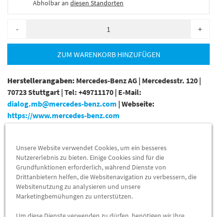
Abholbar an
diesen Standorten
-
+
ZUM WARENKORB HINZUFÜGEN
Herstellerangaben:
Mercedes-Benz AG |
Mercedesstr. 120 |
70723 Stuttgart |
Tel: +49711170 |
E-Mail:
dialog.mb@mercedes-benz.com
|
Webseite:
https://www.mercedes-benz.com
Zum Beispiel passend (kann Ausstattung- oder
Unsere Website verwendet Cookies, um ein besseres
Fahrgestellnummerabhängig sein) für die Mercedes-Benz
Nutzererlebnis zu bieten. Einige Cookies sind für die
Modelle:
Grundfunktionen erforderlich, während Dienste von
Drittanbietern helfen, die Websitenavigation zu verbessern, die
BM: 164121 (ML 300 CDI 4MATIC) mit Motor 642820
Websitenutzung zu analysieren und unsere
Marketingbemühungen zu unterstützen.
BM: 164124 (ML 350 BlueTEC 4MATIC) mit Motor 642820
Um diese Dienste verwenden zu dürfen, benötigen wir Ihre