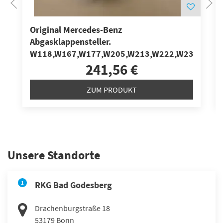
Original Mercedes-Benz
Abgasklappensteller.
W118,W167,W177,W205,W213,W222,W238,W247
241,56 €
ZUM PRODUKT
Unsere Standorte
1
RKG Bad Godesberg
Drachenburgstraße 18
53179
Bonn