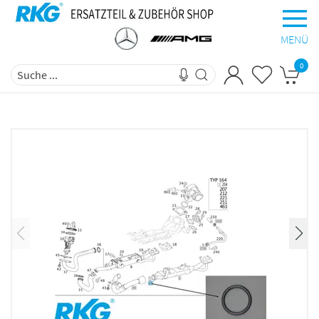
MENÜ
0