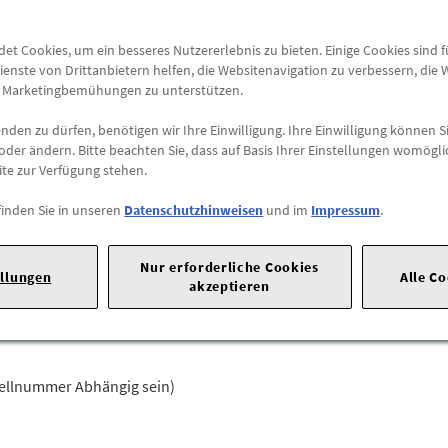
Versandkostenfrei
t Cookies, um ein besseres Nutzererlebnis zu bieten. Einige Cookies sind 
ienste von Drittanbietern helfen, die Websitenavigation zu verbessern, die
Abholung
e Marketingbemühungen zu unterstützen.
Preis inkl.
19%
MwSt.
den zu dürfen, benötigen wir Ihre Einwilligung. Ihre Einwilligung können Si
Abholbar an
diesen Stan
oder ändern. Bitte beachten Sie, dass auf Basis Ihrer Einstellungen womögli
ite zur Verfügung stehen.
-
+
finden Sie in unseren
Datenschutzhinweisen
und im
Impressum
.
20 |
70723 Stuttgart |
Tel: +49711170 |
E-Mail:
dialog.mb@merced
Nur erforderliche Cookies
ellungen
Alle C
akzeptieren
 Fahrzeug passt? Kein Problem. Senden Sie uns die komplette Fahrges
tellnummer Abhängig sein)