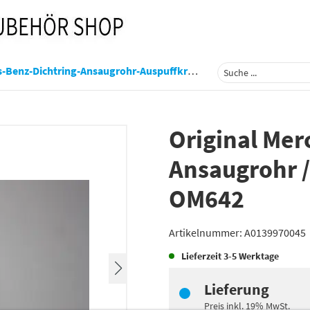
ichtring-Ansaugrohr-Auspuffkruemmer-Om642-A0139970045
Original Mer
Ansaugrohr 
OM642
Artikelnummer:
A0139970045
Lieferzeit
3-5 Werktage
Lieferung
Preis inkl.
19%
MwSt.