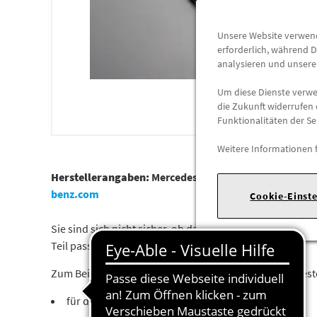
Unsere Website verwende
erforderlich, während D
analysieren und unser
Um diese Dienste verwen
die Zukunft widerrufen 
Funktionalitäten der Se
Weitere Informationen 
Herstellerangaben:
Mercedes-Benz AG |
Mercedesstr. 1
benz.com
Cookie-Einst
Sie sind sich nicht sicher, ob das Ersatzteil bei Ihrem
Teil passt.
Zum Beispiel passend (kann Ausstattung- oder Fahrges
für die Mercedes-Benz Modelle: