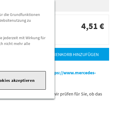
für die Grundfunktionen
 Websitenutzung zu
4,51 €
e jederzeit mit Wirkung für
dorten
ch nicht mehr alle
ZUM WARENKORB HINZUFÜGEN
es-benz.com
|
Webseite:
https://www.mercedes-
ookies akzeptieren
tellnummer Ihres Fahrzeugs,wir prüfen für Sie, ob das