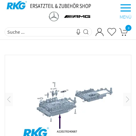
MENÜ
0