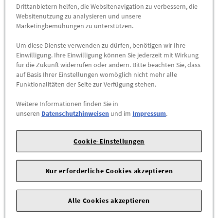
Drittanbietern helfen, die Websitenavigation zu verbessern, die
Websitenutzung zu analysieren und unsere
-
+
Marketingbemühungen zu unterstützen.
Um diese Dienste verwenden zu dürfen, benötigen wir Ihre
ZUM WARENKORB HINZUFÜGEN
Einwilligung. Ihre Einwilligung können Sie jederzeit mit Wirkung
für die Zukunft widerrufen oder ändern. Bitte beachten Sie, dass
Herstellerangaben:
Mercedes-Benz AG |
Mercedesstr. 120 |
auf Basis Ihrer Einstellungen womöglich nicht mehr alle
Funktionalitäten der Seite zur Verfügung stehen.
70723 Stuttgart |
Tel: +49711170 |
E-Mail:
dialog.mb@mercedes-benz.com
|
Webseite:
Weitere Informationen finden Sie in
https://www.mercedes-benz.com
unseren
Datenschutzhinweisen
und im
Impressum
.
Sie sind sich nicht sicher, ob das Ersatzteil bei Ihrem Fahrzeug
Cookie-Einstellungen
passt?
Kein Problem.
Senden Sie uns die komplette Fahrgestellnummer Ihres
Nur erforderliche Cookies akzeptieren
Fahrzeugs,
wir prüfen für Sie, ob das Teil passt.
Alle Cookies akzeptieren
Zum Beispiel passend (kann Ausstattung- oder
Fahrgestellnummerabhängig sein) für die Mercedes-Benz