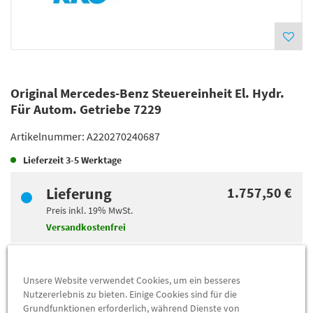
Original Mercedes-Benz Steuereinheit El. Hydr.
Für Autom. Getriebe 7229
Artikelnummer:
A220270240687
Lieferzeit
3-5 Werktage
Lieferung
1.757,50 €
Preis inkl.
19%
MwSt.
Versandkostenfrei
Abholung
1.750,36 €
Unsere Website verwendet Cookies, um ein besseres
Preis inkl.
19%
MwSt.
Nutzererlebnis zu bieten. Einige Cookies sind für die
Abholbar an
diesen Standorten
Grundfunktionen erforderlich, während Dienste von