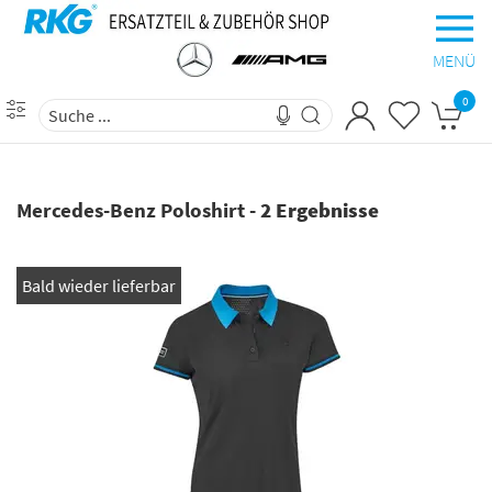
MENÜ
0
Mercedes-Benz Poloshirt
-
2 Ergebnisse
Bald wieder lieferbar