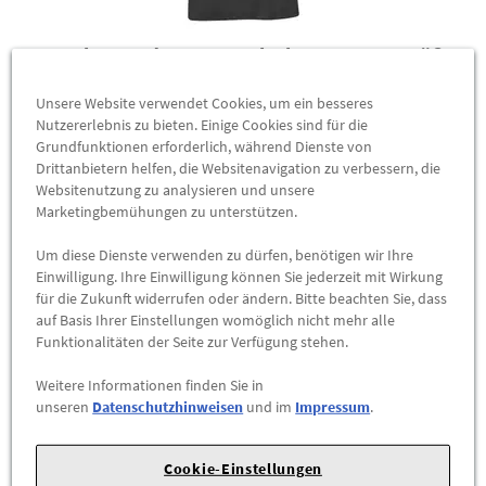
Original Mercedes-Benz Poloshirt Damen, Größe
S
Unsere Website verwendet Cookies, um ein besseres
B66958876
Nutzererlebnis zu bieten. Einige Cookies sind für die
Grundfunktionen erforderlich, während Dienste von
Poloshirt Damen. Schwarz/energyblau. 100 % Polyester.
Drittanbietern helfen, die Websitenavigation zu verbessern, die
Atmungsaktiv und feuchtigkeitsregulierend dank Coolmax®
Websitenutzung zu analysieren und unsere
EcoMade. Senkrechte Perforierung zur zusätzlichen Belüftung
Marketingbemühungen zu unterstützen.
im Rückenteil. Ärmelabschluss in 1x1 Rippe. Dreifarbiges
Nackenband. Knopfleiste. Slim Fit. Größen XS-XL.
Um diese Dienste verwenden zu dürfen, benötigen wir Ihre
Einwilligung. Ihre Einwilligung können Sie jederzeit mit Wirkung
für die Zukunft widerrufen oder ändern. Bitte beachten Sie, dass
100,00 €
*
ab
auf Basis Ihrer Einstellungen womöglich nicht mehr alle
Funktionalitäten der Seite zur Verfügung stehen.
ZUM PRODUKT
Weitere Informationen finden Sie in
unseren
Datenschutzhinweisen
und im
Impressum
.
Bald wieder lieferbar
Cookie-Einstellungen