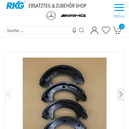
MENÜ
0