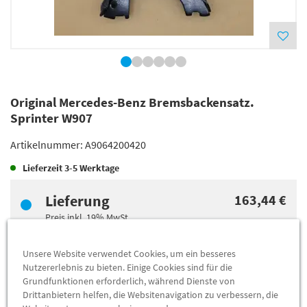
Original Mercedes-Benz Bremsbackensatz.
Sprinter W907
Artikelnummer:
A9064200420
Lieferzeit
3-5 Werktage
Lieferung
163,44 €
Preis inkl.
19%
MwSt.
Versandkostenfrei
Unsere Website verwendet Cookies, um ein besseres
Nutzererlebnis zu bieten. Einige Cookies sind für die
Abholung
156,30 €
Grundfunktionen erforderlich, während Dienste von
Drittanbietern helfen, die Websitenavigation zu verbessern, die
Preis inkl.
19%
MwSt.