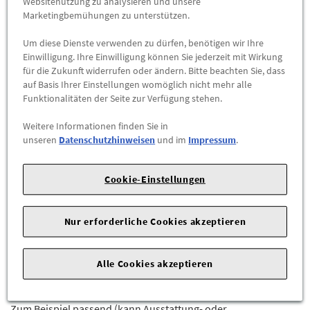
Websitenutzung zu analysieren und unsere
Abholbar an
diesen Standorten
Marketingbemühungen zu unterstützen.
-
+
Um diese Dienste verwenden zu dürfen, benötigen wir Ihre
Einwilligung. Ihre Einwilligung können Sie jederzeit mit Wirkung
für die Zukunft widerrufen oder ändern. Bitte beachten Sie, dass
ZUM WARENKORB HINZUFÜGEN
auf Basis Ihrer Einstellungen womöglich nicht mehr alle
Funktionalitäten der Seite zur Verfügung stehen.
Herstellerangaben:
Mercedes-Benz AG |
Mercedesstr. 120 |
Weitere Informationen finden Sie in
70723 Stuttgart |
Tel: +49711170 |
E-Mail:
unseren
Datenschutzhinweisen
und im
Impressum
.
dialog.mb@mercedes-benz.com
|
Webseite:
https://www.mercedes-benz.com
Cookie-Einstellungen
Sie sind sich nicht sicher, ob das Ersatzteil bei Ihrem Fahrzeug
passt?
Nur erforderliche Cookies akzeptieren
Kein Problem.
Senden Sie uns die komplette Fahrgestellnummer Ihres
Alle Cookies akzeptieren
Fahrzeugs,
wir prüfen für Sie, ob das Teil passt.
Zum Beispiel passend (kann Ausstattung- oder