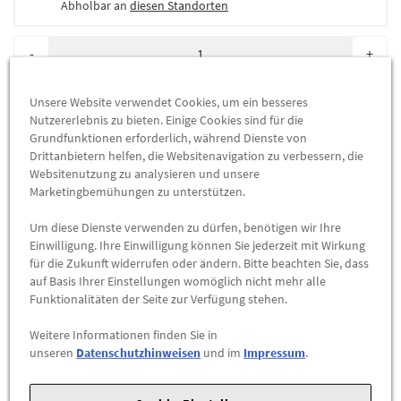
Abholbar an
diesen Standorten
-
+
ZUM WARENKORB HINZUFÜGEN
Unsere Website verwendet Cookies, um ein besseres
Nutzererlebnis zu bieten. Einige Cookies sind für die
Grundfunktionen erforderlich, während Dienste von
Herstellerangaben:
Mercedes-Benz AG |
Mercedesstr. 120 |
Drittanbietern helfen, die Websitenavigation zu verbessern, die
70723 Stuttgart |
Tel: +49711170 |
E-Mail:
Websitenutzung zu analysieren und unsere
dialog.mb@mercedes-benz.com
|
Webseite:
Marketingbemühungen zu unterstützen.
https://www.mercedes-benz.com
Um diese Dienste verwenden zu dürfen, benötigen wir Ihre
Einwilligung. Ihre Einwilligung können Sie jederzeit mit Wirkung
Sie sind sich nicht sicher, ob das Ersatzteil bei Ihrem Fahrzeug
für die Zukunft widerrufen oder ändern. Bitte beachten Sie, dass
passt?
auf Basis Ihrer Einstellungen womöglich nicht mehr alle
Funktionalitäten der Seite zur Verfügung stehen.
Kein Problem.
Senden Sie uns die komplette Fahrgestellnummer Ihres
Weitere Informationen finden Sie in
Fahrzeugs,
unseren
Datenschutzhinweisen
und im
Impressum
.
wir prüfen für Sie, ob das Teil passt.
Zum Beispiel passend (kann Ausstattung- oder