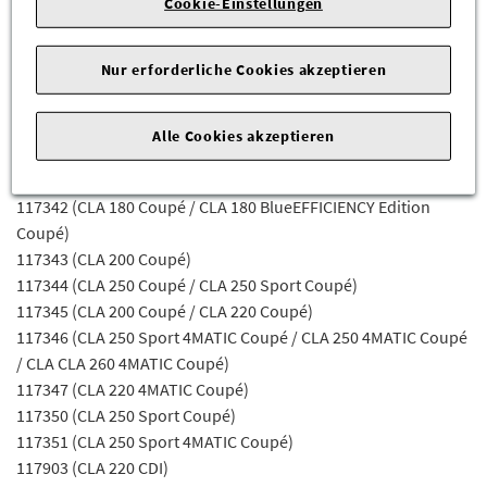
Cookie-Einstellungen
Fahrgestellnummer Abhängig sein) für die Mercedes-Benz
Modelle:
Nur erforderliche Cookies akzeptieren
117301 (CLA 200 CDI Coupé)
117303 (CLA 220 CDI Coupé / CLA 220 d Coupé)
117308 (CLA 200 CDI Coupé / CLA 200 d Coupé)
Alle Cookies akzeptieren
117312 (CLA 180 CDI Coupé / CLA 180 d Coupé / CLA 180 d
BlueEFFICIENCY Edition Coupé)
117342 (CLA 180 Coupé / CLA 180 BlueEFFICIENCY Edition
Coupé)
117343 (CLA 200 Coupé)
117344 (CLA 250 Coupé / CLA 250 Sport Coupé)
117345 (CLA 200 Coupé / CLA 220 Coupé)
117346 (CLA 250 Sport 4MATIC Coupé / CLA 250 4MATIC Coupé
/ CLA CLA 260 4MATIC Coupé)
117347 (CLA 220 4MATIC Coupé)
117350 (CLA 250 Sport Coupé)
117351 (CLA 250 Sport 4MATIC Coupé)
117903 (CLA 220 CDI)