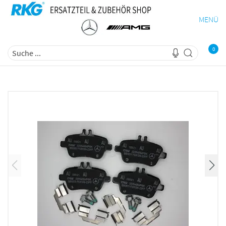
MENÜ
0