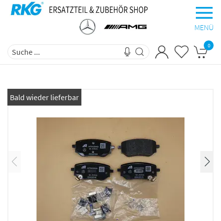
MENÜ
0
Bald wieder lieferbar