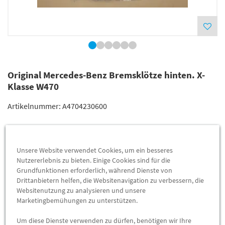
Original Mercedes-Benz Bremsklötze hinten. X-
Klasse W470
Artikelnummer:
A4704230600
Lieferung
123,80 €
Unsere Website verwendet Cookies, um ein besseres
Preis inkl.
19%
MwSt.
Nutzererlebnis zu bieten. Einige Cookies sind für die
Versandkostenfrei
Grundfunktionen erforderlich, während Dienste von
Drittanbietern helfen, die Websitenavigation zu verbessern, die
Websitenutzung zu analysieren und unsere
Abholung
116,66 €
Marketingbemühungen zu unterstützen.
Preis inkl.
19%
MwSt.
Um diese Dienste verwenden zu dürfen, benötigen wir Ihre
Abholbar an
diesen Standorten