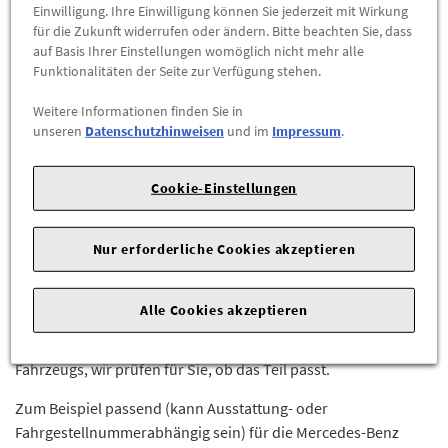
Einwilligung. Ihre Einwilligung können Sie jederzeit mit Wirkung
für die Zukunft widerrufen oder ändern. Bitte beachten Sie, dass
-
+
auf Basis Ihrer Einstellungen womöglich nicht mehr alle
Funktionalitäten der Seite zur Verfügung stehen.
ZUM WARENKORB HINZUFÜGEN
Weitere Informationen finden Sie in
unseren
Datenschutzhinweisen
und im
Impressum
.
Herstellerangaben:
Mercedes-Benz AG |
Mercedesstr. 120 |
70723 Stuttgart |
Tel: +49711170 |
E-Mail:
Cookie-Einstellungen
dialog.mb@mercedes-benz.com
|
Webseite:
https://www.mercedes-benz.com
Nur erforderliche Cookies akzeptieren
Sie sind sich nicht sicher, ob das Ersatzteil bei Ihrem Fahrzeug
passt?
Alle Cookies akzeptieren
Kein Problem.
Senden Sie uns die komplette Fahrgestellnummer Ihres
Fahrzeugs, wir prüfen für Sie, ob das Teil passt.
Zum Beispiel passend (kann Ausstattung- oder
Fahrgestellnummerabhängig sein) für die Mercedes-Benz