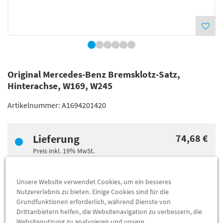
Original Mercedes-Benz Bremsklotz-Satz,
Hinterachse, W169, W245
Artikelnummer:
A1694201420
Lieferung
74,68 €
Preis inkl.
19%
MwSt.
Versandkostenfrei
Unsere Website verwendet Cookies, um ein besseres
Nutzererlebnis zu bieten. Einige Cookies sind für die
Abholung
67,54 €
Grundfunktionen erforderlich, während Dienste von
Preis inkl.
19%
MwSt.
Drittanbietern helfen, die Websitenavigation zu verbessern, die
Abholbar an
diesen Standorten
Websitenutzung zu analysieren und unsere