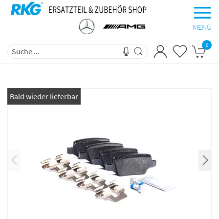
MENÜ
0
Bald wieder lieferbar