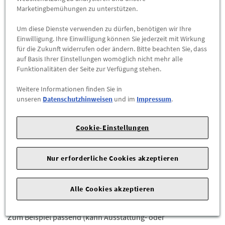
Marketingbemühungen zu unterstützen.
-
+
Um diese Dienste verwenden zu dürfen, benötigen wir Ihre
Einwilligung. Ihre Einwilligung können Sie jederzeit mit Wirkung
für die Zukunft widerrufen oder ändern. Bitte beachten Sie, dass
ZUM WARENKORB HINZUFÜGEN
auf Basis Ihrer Einstellungen womöglich nicht mehr alle
Funktionalitäten der Seite zur Verfügung stehen.
Herstellerangaben:
Mercedes-Benz AG |
Mercedesstr. 120 |
70723 Stuttgart |
Tel: +49711170 |
E-Mail:
Weitere Informationen finden Sie in
unseren
Datenschutzhinweisen
und im
Impressum
.
dialog.mb@mercedes-benz.com
|
Webseite:
https://www.mercedes-benz.com
Cookie-Einstellungen
Sie sind sich nicht sicher, ob das Ersatzteil bei Ihrem Fahrzeug
passt?
Nur erforderliche Cookies akzeptieren
Kein Problem.
Senden Sie uns die komplette Fahrgestellnummer Ihres
Fahrzeugs,
Alle Cookies akzeptieren
wir prüfen für Sie, ob das Teil passt.
Zum Beispiel passend (kann Ausstattung- oder