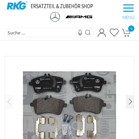
MENÜ
0