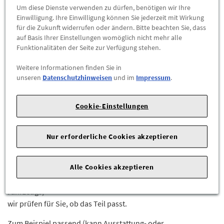
Abholbar an
diesen Standorten
Um diese Dienste verwenden zu dürfen, benötigen wir Ihre
Einwilligung. Ihre Einwilligung können Sie jederzeit mit Wirkung
für die Zukunft widerrufen oder ändern. Bitte beachten Sie, dass
-
+
auf Basis Ihrer Einstellungen womöglich nicht mehr alle
Funktionalitäten der Seite zur Verfügung stehen.
ZUM WARENKORB HINZUFÜGEN
Weitere Informationen finden Sie in
unseren
Datenschutzhinweisen
und im
Impressum
.
Herstellerangaben:
Mercedes-Benz AG |
Mercedesstr. 120 |
70723 Stuttgart |
Tel: +49711170 |
E-Mail:
Cookie-Einstellungen
dialog.mb@mercedes-benz.com
|
Webseite:
https://www.mercedes-benz.com
Nur erforderliche Cookies akzeptieren
Sie sind sich nicht sicher, ob das Ersatzteil bei Ihrem Fahrzeug
passt?
Alle Cookies akzeptieren
Kein Problem.
Senden Sie uns die komplette Fahrgestellnummer Ihres
Fahrzeugs,
wir prüfen für Sie, ob das Teil passt.
Zum Beispiel passend (kann Ausstattung- oder