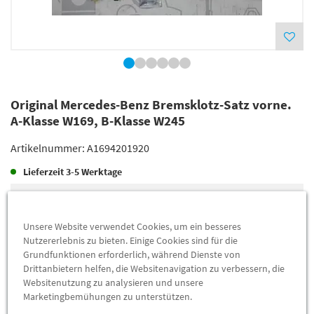
Original Mercedes-Benz Bremsklotz-Satz vorne.
A-Klasse W169, B-Klasse W245
Artikelnummer:
A1694201920
Lieferzeit
3-5 Werktage
Lieferung
89,96 €
Preis inkl.
19%
MwSt.
Unsere Website verwendet Cookies, um ein besseres
Versandkostenfrei
Nutzererlebnis zu bieten. Einige Cookies sind für die
Grundfunktionen erforderlich, während Dienste von
Drittanbietern helfen, die Websitenavigation zu verbessern, die
Abholung
82,82 €
Websitenutzung zu analysieren und unsere
Marketingbemühungen zu unterstützen.
Preis inkl.
19%
MwSt.