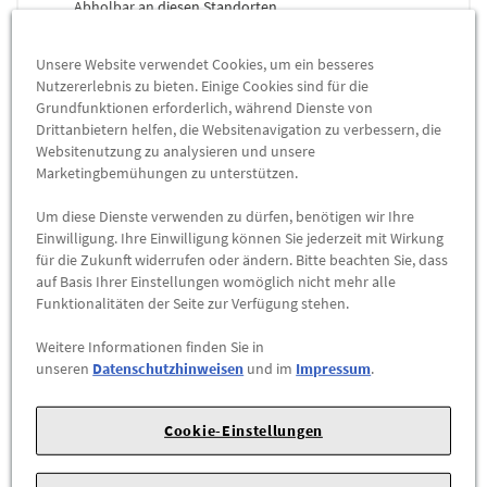
Abholbar an
diesen Standorten
Unsere Website verwendet Cookies, um ein besseres
-
+
Nutzererlebnis zu bieten. Einige Cookies sind für die
Grundfunktionen erforderlich, während Dienste von
ZUM WARENKORB HINZUFÜGEN
Drittanbietern helfen, die Websitenavigation zu verbessern, die
Websitenutzung zu analysieren und unsere
Marketingbemühungen zu unterstützen.
Herstellerangaben:
Mercedes-Benz AG |
Mercedesstr. 120 |
70723 Stuttgart |
Tel: +49711170 |
E-Mail:
Um diese Dienste verwenden zu dürfen, benötigen wir Ihre
dialog.mb@mercedes-benz.com
|
Webseite:
Einwilligung. Ihre Einwilligung können Sie jederzeit mit Wirkung
https://www.mercedes-benz.com
für die Zukunft widerrufen oder ändern. Bitte beachten Sie, dass
auf Basis Ihrer Einstellungen womöglich nicht mehr alle
Funktionalitäten der Seite zur Verfügung stehen.
Sie sind sich nicht sicher, ob das Ersatzteil bei Ihrem Fahrzeug
passt?
Weitere Informationen finden Sie in
Kein Problem.
unseren
Datenschutzhinweisen
und im
Impressum
.
Senden Sie uns die komplette Fahrgestellnummer Ihres
Fahrzeugs,
Cookie-Einstellungen
wir prüfen für Sie, ob das Teil passt.
Zum Beispiel passend (kann Ausstattung- oder