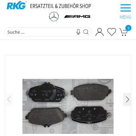
MENÜ
0