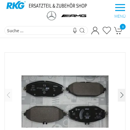
MENÜ
0