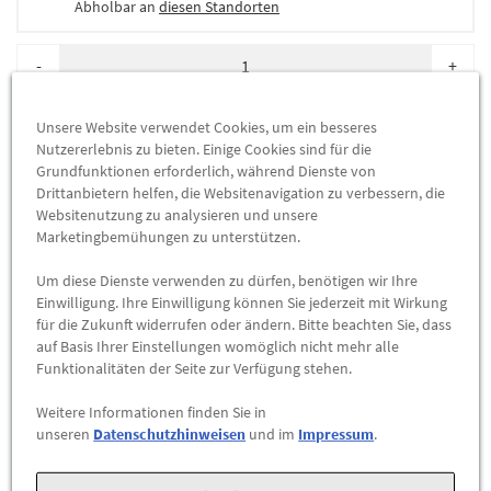
Abholbar an
diesen Standorten
-
+
ZUM WARENKORB HINZUFÜGEN
Unsere Website verwendet Cookies, um ein besseres
Nutzererlebnis zu bieten. Einige Cookies sind für die
Grundfunktionen erforderlich, während Dienste von
Herstellerangaben:
Mercedes-Benz AG |
Mercedesstr. 120 |
Drittanbietern helfen, die Websitenavigation zu verbessern, die
70723 Stuttgart |
Tel: +49711170 |
E-Mail:
Websitenutzung zu analysieren und unsere
dialog.mb@mercedes-benz.com
|
Webseite:
Marketingbemühungen zu unterstützen.
https://www.mercedes-benz.com
Um diese Dienste verwenden zu dürfen, benötigen wir Ihre
Einwilligung. Ihre Einwilligung können Sie jederzeit mit Wirkung
Sie sind sich nicht sicher, ob das Ersatzteil bei Ihrem Fahrzeug
für die Zukunft widerrufen oder ändern. Bitte beachten Sie, dass
passt?
auf Basis Ihrer Einstellungen womöglich nicht mehr alle
Kein Problem.
Funktionalitäten der Seite zur Verfügung stehen.
Senden Sie uns die komplette Fahrgestellnummer Ihres
Weitere Informationen finden Sie in
Fahrzeugs,
unseren
Datenschutzhinweisen
und im
Impressum
.
wir prüfen für Sie, ob das Teil passt.
Zum Beispiel passend (kann Ausstattung- oder