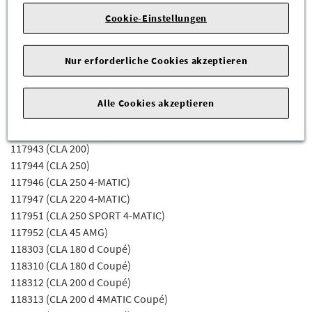
117351 (CLA 250 Sport 4MATIC Coupé)
Cookie-Einstellungen
117352 (Mercedes-AMG CLA 45 4MATIC Coupé)
117902 (CLA 200 CDI/D 4-MATIC)
Nur erforderliche Cookies akzeptieren
117903 (CLA 220 CDI)
117905 (CLA 220 CDI/D 4-MATIC)
117908 (CLA 200 CDI)
Alle Cookies akzeptieren
117912 (CLA 180 CDI/D)
117942 (CLA 180)
117943 (CLA 200)
117944 (CLA 250)
117946 (CLA 250 4-MATIC)
117947 (CLA 220 4-MATIC)
117951 (CLA 250 SPORT 4-MATIC)
117952 (CLA 45 AMG)
118303 (CLA 180 d Coupé)
118310 (CLA 180 d Coupé)
118312 (CLA 200 d Coupé)
118313 (CLA 200 d 4MATIC Coupé)