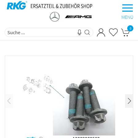
MENÜ
0