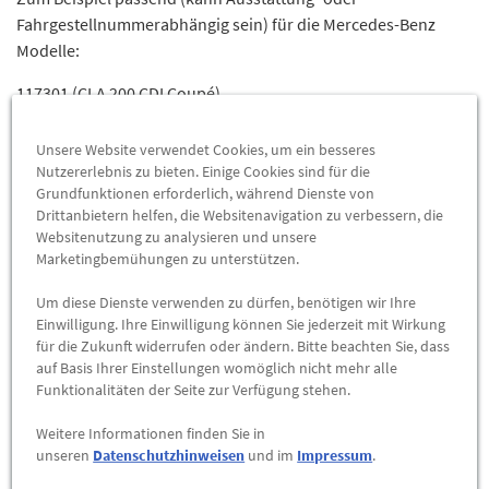
Fahrgestellnummerabhängig sein) für die Mercedes-Benz
Modelle:
117301 (CLA 200 CDI Coupé)
117302 (CLA 200 CDI 4MATIC Coupé / CLA 200 d 4MATIC Coupé)
117303 (CLA 220 CDI Coupé / CLA 220 d Coupé)
Unsere Website verwendet Cookies, um ein besseres
117305 (CLA 220 CDI 4MATIC Coupé / CLA 220 d 4MATIC Coupé)
Nutzererlebnis zu bieten. Einige Cookies sind für die
Grundfunktionen erforderlich, während Dienste von
117308 (CLA 200 CDI Coupé / CLA 200 d Coupé)
Drittanbietern helfen, die Websitenavigation zu verbessern, die
117312 (CLA 180 CDI Coupé / CLA 180 d Coupé / CLA 180 d
Websitenutzung zu analysieren und unsere
BlueEFFICIENCY Edition Coupé)
Marketingbemühungen zu unterstützen.
117342 (CLA 180 Coupé / CLA 180 BlueEFFICIENCY Edition
Coupé)
Um diese Dienste verwenden zu dürfen, benötigen wir Ihre
Einwilligung. Ihre Einwilligung können Sie jederzeit mit Wirkung
117343 (CLA 200 Coupé)
für die Zukunft widerrufen oder ändern. Bitte beachten Sie, dass
117344 (CLA 250 Coupé / CLA 250 Sport Coupé)
auf Basis Ihrer Einstellungen womöglich nicht mehr alle
117345 (CLA 200 Coupé / CLA 220 Coupé)
Funktionalitäten der Seite zur Verfügung stehen.
117346 (CLA 250 Sport 4MATIC Coupé / CLA 250 4MATIC Coupé
/ CLA CLA 260 4MATIC Coupé)
Weitere Informationen finden Sie in
unseren
Datenschutzhinweisen
und im
Impressum
.
117347 (CLA 220 4MATIC Coupé)
117350 (CLA 250 Sport Coupé)