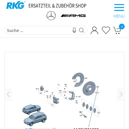
MENÜ
0