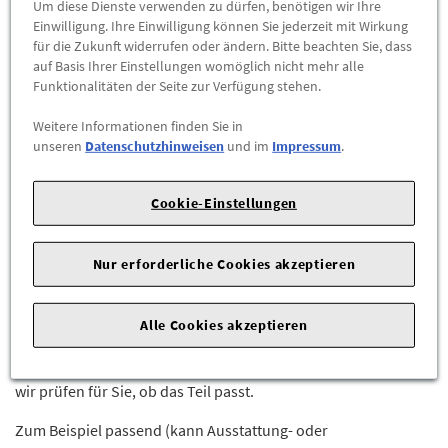
Um diese Dienste verwenden zu dürfen, benötigen wir Ihre
Einwilligung. Ihre Einwilligung können Sie jederzeit mit Wirkung
-
+
für die Zukunft widerrufen oder ändern. Bitte beachten Sie, dass
auf Basis Ihrer Einstellungen womöglich nicht mehr alle
Funktionalitäten der Seite zur Verfügung stehen.
ZUM WARENKORB HINZUFÜGEN
Weitere Informationen finden Sie in
unseren
Datenschutzhinweisen
und im
Impressum
.
Herstellerangaben:
Mercedes-Benz AG |
Mercedesstr. 120 |
70723 Stuttgart |
Tel: +49711170 |
E-Mail:
dialog.mb@mercedes-benz.com
|
Webseite:
Cookie-Einstellungen
https://www.mercedes-benz.com
Nur erforderliche Cookies akzeptieren
Sie sind sich nicht sicher, ob das Ersatzteil bei Ihrem Fahrzeug
passt?
Kein Problem.
Alle Cookies akzeptieren
Senden Sie uns die komplette Fahrgestellnummer Ihres
Fahrzeugs,
wir prüfen für Sie, ob das Teil passt.
Zum Beispiel passend (kann Ausstattung- oder