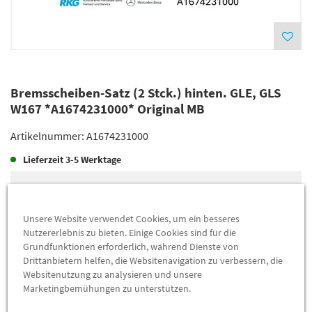
Bremsscheiben-Satz (2 Stck.) hinten. GLE, GLS
W167 *A1674231000* Original MB
Artikelnummer:
A1674231000
Lieferzeit
3-5 Werktage
Lieferung
679,25 €
Preis inkl.
19%
MwSt.
Unsere Website verwendet Cookies, um ein besseres
Versandkostenfrei
Nutzererlebnis zu bieten. Einige Cookies sind für die
Grundfunktionen erforderlich, während Dienste von
Drittanbietern helfen, die Websitenavigation zu verbessern, die
Abholung
672,11 €
Websitenutzung zu analysieren und unsere
Marketingbemühungen zu unterstützen.
Preis inkl.
19%
MwSt.
Abholbar an
diesen Standorten