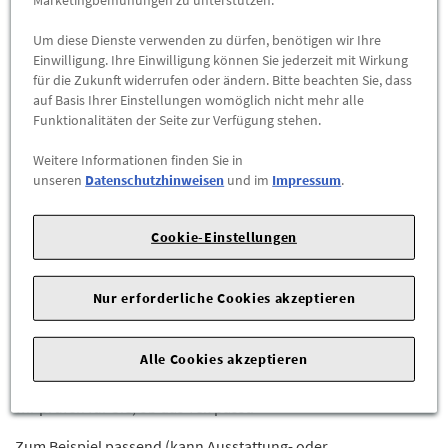
Abholbar an
diesen Standorten
Um diese Dienste verwenden zu dürfen, benötigen wir Ihre
-
+
Einwilligung. Ihre Einwilligung können Sie jederzeit mit Wirkung
für die Zukunft widerrufen oder ändern. Bitte beachten Sie, dass
auf Basis Ihrer Einstellungen womöglich nicht mehr alle
ZUM WARENKORB HINZUFÜGEN
Funktionalitäten der Seite zur Verfügung stehen.
Weitere Informationen finden Sie in
Herstellerangaben:
Mercedes-Benz AG |
Mercedesstr. 120 |
unseren
Datenschutzhinweisen
und im
Impressum
.
70723 Stuttgart |
Tel: +49711170 |
E-Mail:
dialog.mb@mercedes-benz.com
|
Webseite:
Cookie-Einstellungen
https://www.mercedes-benz.com
Sie sind sich nicht sicher, ob das Ersatzteil bei Ihrem Fahrzeug
Nur erforderliche Cookies akzeptieren
passt?
Kein Problem.
Senden Sie uns die komplette Fahrgestellnummer Ihres
Alle Cookies akzeptieren
Fahrzeugs,
wir prüfen für Sie, ob das Teil passt.
Zum Beispiel passend (kann Ausstattung- oder