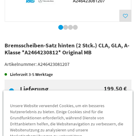
Bremsscheiben-Satz hinten (2 Stck.) CLA, GLA, A-
Klasse *A2464230812* Original MB
Artikelnummer:
A246423081207
Lieferzeit
3-5 Werktage
Lieferung
199,50 €
Preis inkl.
19%
MwSt.
Versandkostenfrei
Unsere Website verwendet Cookies, um ein besseres
Nutzererlebnis zu bieten. Einige Cookies sind für die
Grundfunktionen erforderlich, während Dienste von
Abholung
192,36 €
Drittanbietern helfen, die Websitenavigation zu verbessern, die
Websitenutzung zu analysieren und unsere
Preis inkl.
19%
MwSt.
Marketingbemühungen zu unterstützen.