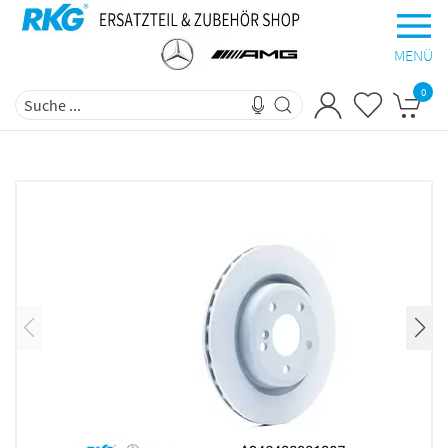
MENÜ
0