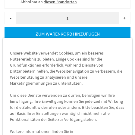
Abholbar an
diesen Standorten
-
+
ZUM WARENKORB HINZUFÜGEN
Herstellerangaben:
Mercedes-Benz AG |
Mercedesstr. 120 |
Unsere Website verwendet Cookies, um ein besseres
70723 Stuttgart |
Tel: +49711170 |
E-Mail:
Nutzererlebnis zu bieten. Einige Cookies sind für die
dialog.mb@mercedes-benz.com
|
Webseite:
Grundfunktionen erforderlich, während Dienste von
Drittanbietern helfen, die Websitenavigation zu verbessern, die
https://www.mercedes-benz.com
Websitenutzung zu analysieren und unsere
Marketingbemühungen zu unterstützen.
Sie sind sich nicht sicher, ob das Ersatzteil bei Ihrem Fahrzeug
passt?
Um diese Dienste verwenden zu dürfen, benötigen wir Ihre
Einwilligung. Ihre Einwilligung können Sie jederzeit mit Wirkung
Kein Problem. Senden Sieuns die komplette
für die Zukunft widerrufen oder ändern. Bitte beachten Sie, dass
Fahrgestellnummer Ihres Fahrzeugs, wir prüfen für Sie, ob das
auf Basis Ihrer Einstellungen womöglich nicht mehr alle
Funktionalitäten der Seite zur Verfügung stehen.
Teil passt.
Weitere Informationen finden Sie in
Zum Beispiel passend (kann Ausstattung- oder