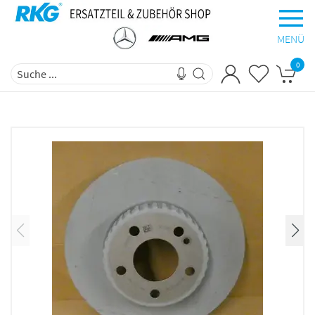
MENÜ
0