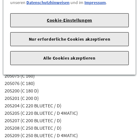
unseren
Datenschutzhinweisen
und im
Impressum
.
Fahrgestellnummer Abhängig sein) für die Mercedes-Benz
Modelle:
Cookie-Einstellungen
205000 (C 180 D)
205001 (C 200 D)
205003 (C 220 BLUETEC / D BE EDITION)
Nur erforderliche Cookies akzeptieren
205036 (C 180 BLUETEC / D)
205037 (C 200 BLUETEC / D)
Alle Cookies akzeptieren
205040 (C 180)
205044 (C 160)
205075 (C 160)
205076 (C 180)
205200 (C 180 D)
205201 (C 200 D)
205204 (C 220 BLUETEC / D)
205205 (C 220 BLUETEC / D 4MATIC)
205207 (C 200 BLUETEC / D)
205208 (C 250 BLUETEC / D)
205209 (C 250 BLUETEC / D 4MATIC)