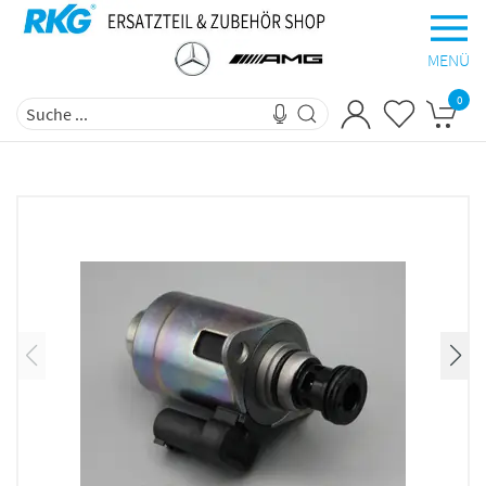
MENÜ
0