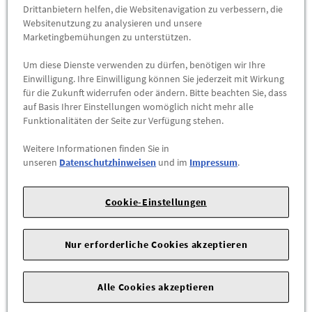
Abholbar an
diesen Standorten
Drittanbietern helfen, die Websitenavigation zu verbessern, die
Websitenutzung zu analysieren und unsere
Marketingbemühungen zu unterstützen.
-
+
Um diese Dienste verwenden zu dürfen, benötigen wir Ihre
ZUM WARENKORB HINZUFÜGEN
Einwilligung. Ihre Einwilligung können Sie jederzeit mit Wirkung
für die Zukunft widerrufen oder ändern. Bitte beachten Sie, dass
auf Basis Ihrer Einstellungen womöglich nicht mehr alle
Herstellerangaben:
Mercedes-Benz AG |
Mercedesstr. 120 |
Funktionalitäten der Seite zur Verfügung stehen.
70723 Stuttgart |
Tel: +49711170 |
E-Mail:
dialog.mb@mercedes-benz.com
|
Webseite:
Weitere Informationen finden Sie in
unseren
Datenschutzhinweisen
und im
Impressum
.
https://www.mercedes-benz.com
Sie sind sich nicht sicher, ob das Ersatzteil bei Ihrem Fahrzeug
Cookie-Einstellungen
passt?
Kein Problem.
Nur erforderliche Cookies akzeptieren
Senden Sieuns die komplette Fahrgestellnummer Ihres
Fahrzeugs, wir prüfen für Sie, ob das Teil passt.
Alle Cookies akzeptieren
Zum Beispiel passend (kann Ausstattung- oder