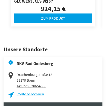
GLC W253, CLS W257
924,15 €
ZUM PRODUKT
Unsere Standorte
1
RKG Bad Godesberg
Drachenburgstraße 18
53179
Bonn
+49 228 - 28654080
Route berechnen