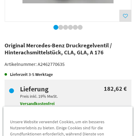
Original Mercedes-Benz Druckregelventil /
Hinterachsmittelstück, CLA, GLA, A 176
Artikelnummer:
A2462770635
Lieferzeit
3-5 Werktage
Lieferung
182,62 €
Preis inkl.
19%
MwSt.
Versandkostenfrei
Abholung
175,48 €
Unsere Website verwendet Cookies, um ein besseres
Nutzererlebnis zu bieten. Einige Cookies sind für die
Preis inkl.
19%
MwSt.
Grundfunktionen erforderlich, während Dienste von