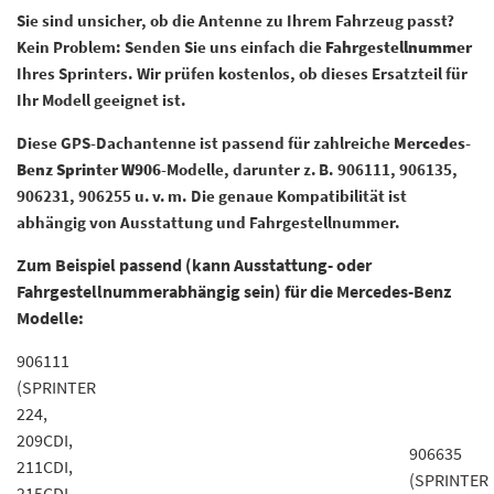
Sie sind unsicher, ob die Antenne zu Ihrem Fahrzeug passt?
Kein Problem: Senden Sie uns einfach die
Fahrgestellnummer
Ihres Sprinters. Wir prüfen kostenlos, ob dieses Ersatzteil für
Ihr Modell geeignet ist.
Diese GPS-Dachantenne ist passend für zahlreiche
Mercedes-
Benz Sprinter W906
-Modelle, darunter z.
B. 906111, 906135,
906231, 906255 u.
v.
m. Die genaue Kompatibilit
ä
t ist
abh
ä
ngig von Ausstattung und Fahrgestellnummer.
Zum Beispiel passend (kann Ausstattung- oder
Fahrgestellnummerabhängig sein) für die Mercedes-Benz
Modelle:
906111
(SPRINTER
224,
209CDI,
906635
211CDI,
(SPRINTER
215CDI,