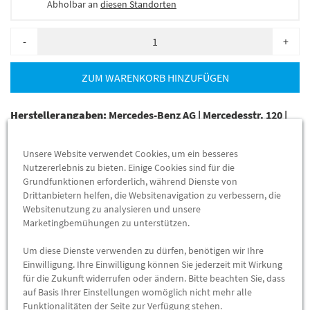
Abholbar an
diesen Standorten
-
+
ZUM WARENKORB HINZUFÜGEN
Herstellerangaben:
Mercedes-Benz AG |
Mercedesstr. 120 |
70723 Stuttgart |
Tel: +49711170 |
E-Mail:
dialog.mb@mercedes-benz.com
|
Webseite:
Unsere Website verwendet Cookies, um ein besseres
https://www.mercedes-benz.com
Nutzererlebnis zu bieten. Einige Cookies sind für die
Grundfunktionen erforderlich, während Dienste von
Drittanbietern helfen, die Websitenavigation zu verbessern, die
Mercedes-Benz GPS-Dachantenne Sprinter W906 – Originalteil
Websitenutzung zu analysieren und unsere
für besten Empfang
Marketingbemühungen zu unterstützen.
Gerade bei
elektronischen Bauteilen
ist höchste Qualität
Um diese Dienste verwenden zu dürfen, benötigen wir Ihre
entscheidend. Die Original
Mercedes-Benz GPS-Dachantenne
Einwilligung. Ihre Einwilligung können Sie jederzeit mit Wirkung
für die Sprinter-Baureihe W906 erfüllt alle Anforderungen an
für die Zukunft widerrufen oder ändern. Bitte beachten Sie, dass
auf Basis Ihrer Einstellungen womöglich nicht mehr alle
Funktionalität, Langlebigkeit und Passgenauigkeit. Als OEM-
Funktionalitäten der Seite zur Verfügung stehen.
Ersatzteil wird sie umfangreich getestet und überzeugt durch