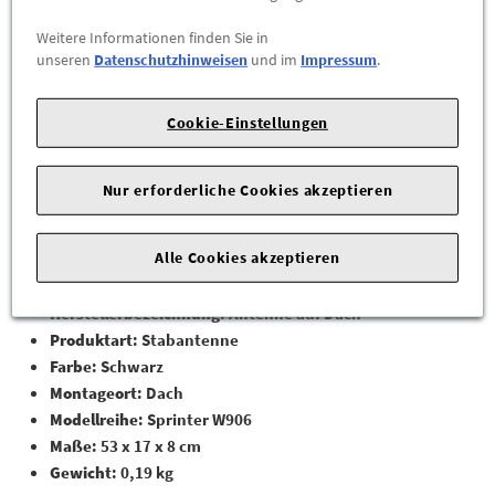
ihre robuste Bauweise.
Weitere Informationen finden Sie in
unseren
Datenschutzhinweisen
und im
Impressum
.
Dank der passgenauen Fertigung lässt sich die
Dachantenne
schnell und unkompliziert montieren. Sie sorgt für einen
zuverlässigen GPS-Empfang – ob bei der Navigation oder bei
Cookie-Einstellungen
Flottenlösungen. Ideal für Sprinter-Fahrer, die Wert auf
Originalqualität legen.
Nur erforderliche Cookies akzeptieren
Produktmerkmale
Alle Cookies akzeptieren
Hersteller
: Mercedes-Benz
Artikelnummer
: A9069056500
Herstellerbezeichnung
: Antenne auf Dach
Produktart
: Stabantenne
Farbe
: Schwarz
Montageort
: Dach
Modellreihe
: Sprinter W906
Maße
: 53 x 17 x 8 cm
Gewicht
: 0,19 kg