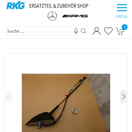
MENÜ
0