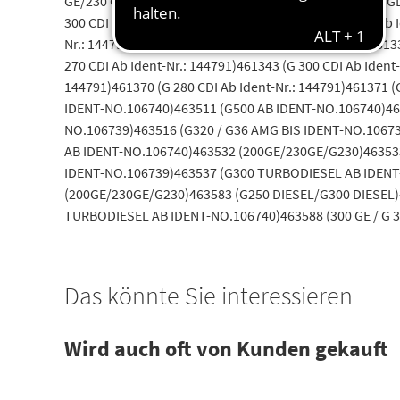
GE/230 G/230 GE)460533 (240 GD/300 GD)460535 (250 GD)
300 CDI Ab Ident-Nr.: 144791)461327 (290 GD TURBO Ab Id
Nr.: 144791)461333 (G 300 CDI Ab Ident-Nr.: 144791)4613
270 CDI Ab Ident-Nr.: 144791)461343 (G 300 CDI Ab Ident-
144791)461370 (G 280 CDI Ab Ident-Nr.: 144791)461371 
IDENT-NO.106740)463511 (G500 AB IDENT-NO.106740)46
NO.106739)463516 (G320 / G36 AMG BIS IDENT-NO.1067
AB IDENT-NO.106740)463532 (200GE/230GE/G230)463533
IDENT-NO.106739)463537 (G300 TURBODIESEL AB IDENT
(200GE/230GE/G230)463583 (G250 DIESEL/G300 DIESEL)
TURBODIESEL AB IDENT-NO.106740)463588 (300 GE / G 3
Das könnte Sie interessieren
Wird auch oft von Kunden gekauft