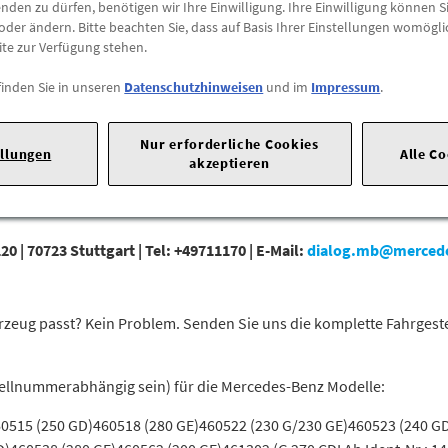
den zu dürfen, benötigen wir Ihre Einwilligung. Ihre Einwilligung können Si
Versandkostenfrei
oder ändern. Bitte beachten Sie, dass auf Basis Ihrer Einstellungen womögli
ite zur Verfügung stehen.
Abholung
finden Sie in unseren
Datenschutzhinweisen
und im
Impressum
.
Preis inkl.
19%
MwSt.
Abholbar an
diesen Stan
Nur erforderliche Cookies
ellungen
Alle C
akzeptieren
-
+
20 |
70723 Stuttgart |
Tel: +49711170 |
E-Mail:
dialog.mb@merced
 Fahrzeug passt? Kein Problem. Senden Sie uns die komplette Fahrges
tellnummerabhängig sein) für die Mercedes-Benz Modelle:
0515 (250 GD)460518 (280 GE)460522 (230 G/230 GE)460523 (240 G