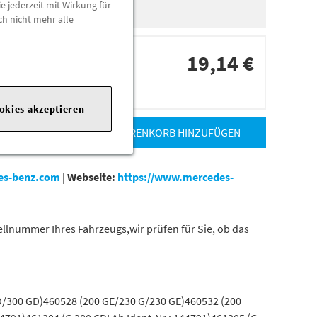
e jederzeit mit Wirkung für
ch nicht mehr alle
19,14 €
dorten
ookies akzeptieren
ZUM WARENKORB HINZUFÜGEN
es-benz.com
|
Webseite:
https://www.mercedes-
tellnummer Ihres Fahrzeugs,wir prüfen für Sie, ob das
D/300 GD)460528 (200 GE/230 G/230 GE)460532 (200