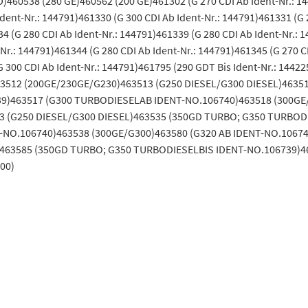
460538 (280 GE)460562 (200 GE)461302 (G 270 CDI Ab Ident-Nr.: 14
ent-Nr.: 144791)461330 (G 300 CDI Ab Ident-Nr.: 144791)461331 (G 2
34 (G 280 CDI Ab Ident-Nr.: 144791)461339 (G 280 CDI Ab Ident-Nr.: 
Nr.: 144791)461344 (G 280 CDI Ab Ident-Nr.: 144791)461345 (G 270 CD
(G 300 CDI Ab Ident-Nr.: 144791)461795 (290 GDT Bis Ident-Nr.: 1
3512 (200GE/230GE/G230)463513 (G250 DIESEL/G300 DIESEL)4635
39)463517 (G300 TURBODIESELAB IDENT-NO.106740)463518 (300GE
 (G250 DIESEL/G300 DIESEL)463535 (350GD TURBO; G350 TURBODIE
-NO.106740)463538 (300GE/G300)463580 (G320 AB IDENT-NO.10674
463585 (350GD TURBO; G350 TURBODIESELBIS IDENT-NO.106739)46
00)