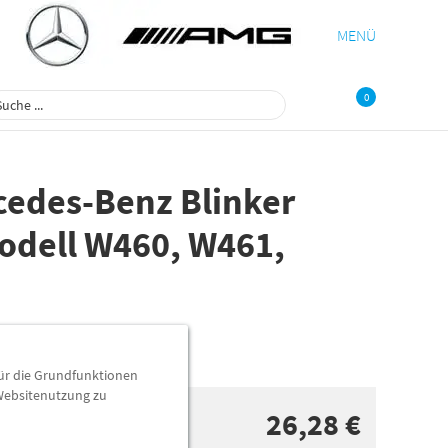
MENÜ
0
cedes-Benz Blinker
Modell W460, W461,
für die Grundfunktionen
 Websitenutzung zu
26,28 €