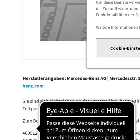
Um diese Dienste verwen
die Zukunft widerrufen 
Funktionalitäten der Se
Weitere Informationen 
Cookie-Einst
Herstellerangaben:
Mercedes-Benz AG |
Mercedesstr. 1
benz.com
Sie sind sich nicht sicher, ob das Ersatzteil bei Ihrem
Teil passt.
Zum Beispiel passend (kann Ausstattung- oder Fahrges
460512 (230 G/230 GE/280 GE)460513 (240 GD/300 GD)46