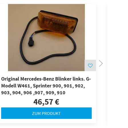
Original Mercedes-Benz Blinker links. G-
Origina
Modell W461, Sprinter 900, 901, 902,
klar. A
903, 904, 906 ,907, 909, 910
46,57 €
ZUM PRODUKT