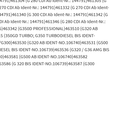
4791)461304 (G 280 CDI Ab Ident-Nr.: 144791)461305 (G
70 CDI Ab Ident-Nr.: 144791)461332 (G 270 CDI Ab Ident-
144791)461340 (G 300 CDI Ab Ident-Nr.: 144791)461342 (G
I Ab Ident-Nr.: 144791)461346 (G 280 CDI Ab Ident-Nr.:
44225)463342 (G350D PROFESSIONAL)463510 (G320 AB
15 (350GD TURBO; G350 TURBODIESEL BIS IDENT-
/G300)463530 (G320 AB IDENT-NO.106740)463531 (G500
SEL BIS IDENT-NO.106739)463536 (G320 / G36 AMG BIS
0)463581 (G500 AB IDENT-NO.106740)463582
3586 (G 320 BIS IDENT-NO.106739)463587 (G300