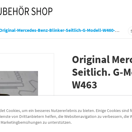
Original-Mercedes-Benz-Blinker-Seitlich-G-Modell-W460-W461-W463-A0018227520
Original Mer
Seitlich. G-
W463
Artikelnummer:
A0018227520
Lieferzeit
3-5 Werktage
t Cookies, um ein besseres Nutzererlebnis zu bieten. Einige Cookies sind 
ienste von Drittanbietern helfen, die Websitenavigation zu verbessern, die
Lieferung
e Marketingbemühungen zu unterstützen.
Preis inkl.
19%
MwSt.