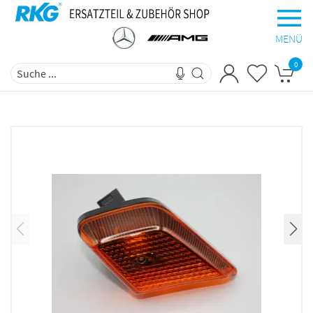
MENÜ
0