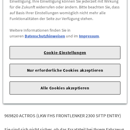
Einwilligung. Ihre Einwilligung können Sie jederzeit mit Wirkung
Abholbar an
diesen Standorten
für die Zukunft widerrufen oder ändern. Bitte beachten Sie, dass
auf Basis Ihrer Einstellungen womöglich nicht mehr alle
-
+
Funktionalitäten der Seite zur Verfügung stehen.
Weitere Informationen finden Sie in
ZUM WARENKORB HINZUFÜGEN
unseren
Datenschutzhinweisen
und im
Impressum
.
Herstellerangaben:
Mercedes-Benz AG |
Mercedesstr. 120 |
Cookie-Einstellungen
70723 Stuttgart |
Tel: +49711170 |
E-Mail:
dialog.mb@mercedes-benz.com
|
Webseite:
https://www.mercedes-benz.com
Nur erforderliche Cookies akzeptieren
Zum Beispiel passend (kann Ausstattung- oder
Alle Cookies akzeptieren
Fahrgestellnummerabhängig sein) für die Mercedes-Benz
Modelle
969820 ACTROS (LKW FHS FRONTLENKER 2300 SFTP ENTRY)
Sie sind sich nicht sicher, ob das Ersatzteil bei Ihrem Fahrzeug