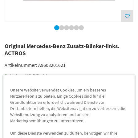
Original Mercedes-Benz Zusatz-Blinker-links.
ACTROS
Artikelnummer:
A9608201621
Lieferzeit
3-5 Werktage
Lieferung
53,84 €
Unsere Website verwendet Cookies, um ein besseres
Nutzererlebnis zu bieten. Einige Cookies sind für die
Preis inkl.
19%
MwSt.
Grundfunktionen erforderlich, während Dienste von
Versandkostenfrei
Drittanbietern helfen, die Websitenavigation zu verbessern, die
Websitenutzung zu analysieren und unsere
Marketingbemühungen zu unterstützen.
Abholung
46,70 €
Preis inkl.
19%
MwSt.
Um diese Dienste verwenden zu dürfen, benötigen wir Ihre