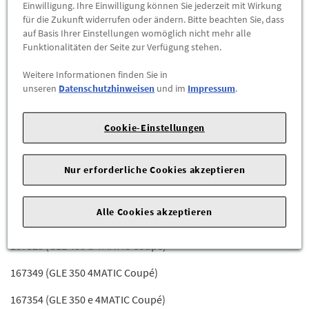
118647 (CLA 250 4-MATIC)
Einwilligung. Ihre Einwilligung können Sie jederzeit mit Wirkung
für die Zukunft widerrufen oder ändern. Bitte beachten Sie, dass
118651 (CLA 350 AMG 4-MATIC)
auf Basis Ihrer Einstellungen womöglich nicht mehr alle
Funktionalitäten der Seite zur Verfügung stehen.
118653 (CLA 45 AMG 4-MATIC)
Weitere Informationen finden Sie in
118654 (CLA 45 S AMG 4-MATIC)
unseren
Datenschutzhinweisen
und im
Impressum
.
118684 (CLA 180)
Cookie-Einstellungen
118686 (CLA 250 E)
118687 (CLA 200)
Nur erforderliche Cookies akzeptieren
167317 (GLE 350 de 4MATIC Coupé)
Alle Cookies akzeptieren
167321 (GLE 350 d 4MATIC Coupé)
167323 (GLE 400 d 4MATIC Coupé)
167349 (GLE 350 4MATIC Coupé)
167354 (GLE 350 e 4MATIC Coupé)