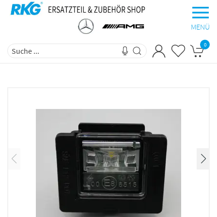
MENÜ
0