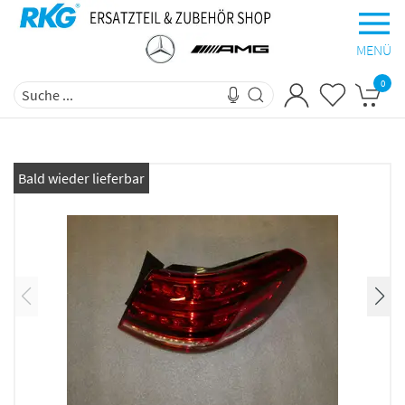
MENÜ
0
Bald wieder lieferbar