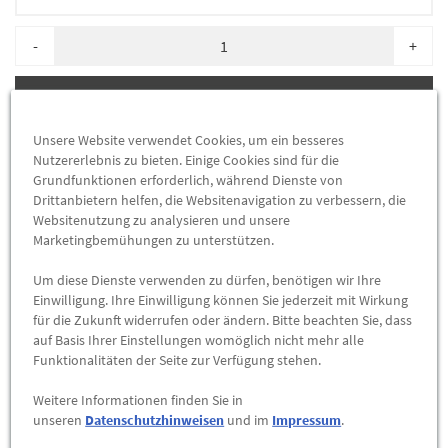
-
+
ZUM WARENKORB HINZUFÜGEN
Unsere Website verwendet Cookies, um ein besseres
Herstellerangaben:
Mercedes-Benz AG |
Mercedesstr. 120 |
Nutzererlebnis zu bieten. Einige Cookies sind für die
70723 Stuttgart |
Tel: +49711170 |
E-Mail:
Grundfunktionen erforderlich, während Dienste von
dialog.mb@mercedes-benz.com
|
Webseite:
Drittanbietern helfen, die Websitenavigation zu verbessern, die
Websitenutzung zu analysieren und unsere
https://www.mercedes-benz.com
Marketingbemühungen zu unterstützen.
Zum Beispiel passend (kann Ausstattung- oder
Um diese Dienste verwenden zu dürfen, benötigen wir Ihre
Fahrgestellnummerabhängig sein) für die Mercedes-Benz
Einwilligung. Ihre Einwilligung können Sie jederzeit mit Wirkung
für die Zukunft widerrufen oder ändern. Bitte beachten Sie, dass
Modelle:
auf Basis Ihrer Einstellungen womöglich nicht mehr alle
212001 (E 220 BLUETEC / D)
Funktionalitäten der Seite zur Verfügung stehen.
212002 (E 220 CDI / D)
Weitere Informationen finden Sie in
unseren
Datenschutzhinweisen
und im
Impressum
.
212003 (E 250 CDI / D)