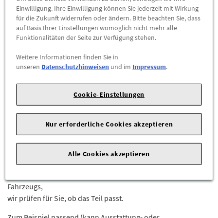
Abholbar an
diesen Standorten
Einwilligung. Ihre Einwilligung können Sie jederzeit mit Wirkung
für die Zukunft widerrufen oder ändern. Bitte beachten Sie, dass
auf Basis Ihrer Einstellungen womöglich nicht mehr alle
-
+
Funktionalitäten der Seite zur Verfügung stehen.
ZUM WARENKORB HINZUFÜGEN
Weitere Informationen finden Sie in
unseren
Datenschutzhinweisen
und im
Impressum
.
Herstellerangaben:
Mercedes-Benz AG |
Mercedesstr. 120 |
70723 Stuttgart |
Tel: +49711170 |
E-Mail:
Cookie-Einstellungen
dialog.mb@mercedes-benz.com
|
Webseite:
https://www.mercedes-benz.com
Nur erforderliche Cookies akzeptieren
Sie sind sich nicht sicher, ob das Ersatzteil bei Ihrem Fahrzeug
passt?
Alle Cookies akzeptieren
Kein Problem.
Senden Sie uns die komplette Fahrgestellnummer Ihres
Fahrzeugs,
wir prüfen für Sie, ob das Teil passt.
Zum Beispiel passend (kann Ausstattung- oder