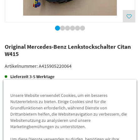
Original Mercedes-Benz Lenkstockschalter Citan
W415
Artikelnummer:
A415905220064
Lieferzeit
3-5 Werktage
Lieferung
388,36 €
Unsere Website verwendet Cookies, um ein besseres
Preis inkl.
19%
MwSt.
Nutzererlebnis zu bieten. Einige Cookies sind für die
Versandkostenfrei
Grundfunktionen erforderlich, während Dienste von
Drittanbietern helfen, die Websitenavigation zu verbessern, die
Websitenutzung zu analysieren und unsere
Abholung
383,60 €
Marketingbemühungen zu unterstützen.
Preis inkl.
19%
MwSt.
Um diese Dienste verwenden zu dürfen, benötigen wir Ihre