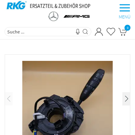
MENÜ
0