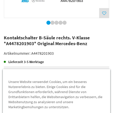
Kontaktschalter B-Säule rechts. V-Klasse
*A4478201903* Original Mercedes-Benz
Artikelnummer:
A4478201903
Lieferzeit
3-5 Werktage
Lieferung
28,50 €
Preis inkl.
19%
MwSt.
Unsere Website verwendet Cookies, um ein besseres
Versandkostenfrei
Nutzererlebnis zu bieten. Einige Cookies sind für die
Grundfunktionen erforderlich, während Dienste von
Drittanbietern helfen, die Websitenavigation zu verbessern, die
Abholung
21,36 €
Websitenutzung zu analysieren und unsere
Marketingbemühungen zu unterstützen.
Preis inkl.
19%
MwSt.