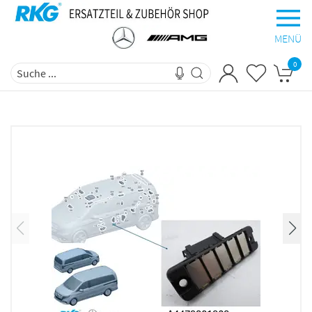
MENÜ
0