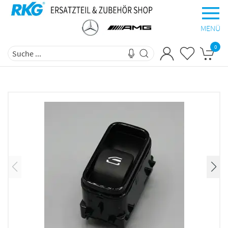
MENÜ
0