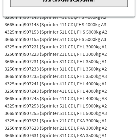
Alle Cookies akzeptieren
A2 3665mm)907135 (Sprinter 311 CDI, FHS 3500kg A3
4325mm)907141 (Sprinter 411 CDI, FHS 4000kg A1
3250mm)907143 (Sprinter 411 CDI,FHS 4000kg A2
3665mm)907145 (Sprinter 411 CDI,FHS 4000kg A3
4325mm)907153 (Sprinter 511 CDI, FHS 5000kg A2
3665mm)907155 (Sprinter 511 CDI,FHS 5000kg A3
4325mm)907221 (Sprinter 211 CDI, FHL 3000kg A1
3250mm)907223 (Sprinter 211 CDI, FHL 3000kg A2
3665mm)907231 (Sprinter 311 CDI, FHL 3500kg A1
3250mm)907233 (Sprinter 311 CDI, FHL 3500kg A2
3665mm)907235 (Sprinter 311 CDI, FHL 3500kg A3
4325mm)907241 (Sprinter 411 CDI, FHL 4000kg A1
3250mm)907243 (Sprinter 411 CDI, FHL 4000kg A2
3665mm)907245 (Sprinter 411 CDI, FHL 4000kg A3
4325mm)907253 (Sprinter 511 CDI, FHL 5000kg A2
3665mm)907255 (Sprinter 511 CDI, FHL 5000kg A3
4325mm)907621 (Sprinter 211 CDI, FKA 3000kg A1
3250mm)907623 (Sprinter 211 CDI, FKA 3000kg A2
3665mm)907631 (Sprinter 311 CDI, FKA 3500kg A1