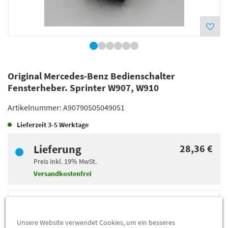
Original Mercedes-Benz Bedienschalter
Fensterheber. Sprinter W907, W910
Artikelnummer:
A90790505049051
Lieferzeit
3-5 Werktage
Lieferung
28,36 €
Preis inkl.
19%
MwSt.
Versandkostenfrei
Abholung
21,22 €
Preis inkl.
19%
MwSt.
Unsere Website verwendet Cookies, um ein besseres