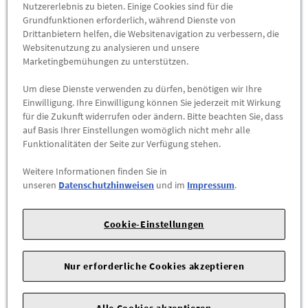
Abholbar an
diesen Standorten
Nutzererlebnis zu bieten. Einige Cookies sind für die
Grundfunktionen erforderlich, während Dienste von
Drittanbietern helfen, die Websitenavigation zu verbessern, die
-
+
Websitenutzung zu analysieren und unsere
Marketingbemühungen zu unterstützen.
ZUM WARENKORB HINZUFÜGEN
Um diese Dienste verwenden zu dürfen, benötigen wir Ihre
Einwilligung. Ihre Einwilligung können Sie jederzeit mit Wirkung
Herstellerangaben:
Mercedes-Benz AG |
Mercedesstr. 120 |
für die Zukunft widerrufen oder ändern. Bitte beachten Sie, dass
70723 Stuttgart |
Tel: +49711170 |
E-Mail:
auf Basis Ihrer Einstellungen womöglich nicht mehr alle
Funktionalitäten der Seite zur Verfügung stehen.
dialog.mb@mercedes-benz.com
|
Webseite:
https://www.mercedes-benz.com
Weitere Informationen finden Sie in
unseren
Datenschutzhinweisen
und im
Impressum
.
Sie sind sich nicht sicher, ob das Ersatzteil bei Ihrem Fahrzeug
passt? Kein Problem.Senden Sie uns die komplette
Cookie-Einstellungen
Fahrgestellnummer Ihres Fahrzeugs,wir prüfen für Sie, ob das
Teil passt.Zum Beispiel passend (kann Ausstattung- oder
Fahrgestellnummer Abhängig sein) für die Mercedes-Benz
Nur erforderliche Cookies akzeptieren
Modelle: 907123 (SPRINTER 211 CDI)907131 (Sprinter 311 CDI,
FHS 3500kg A1 3250mm)907133 (Sprinter 311 CDI, FHS 3500kg