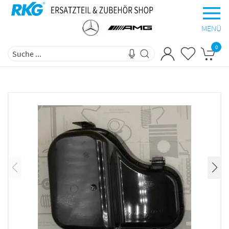
MENÜ
0