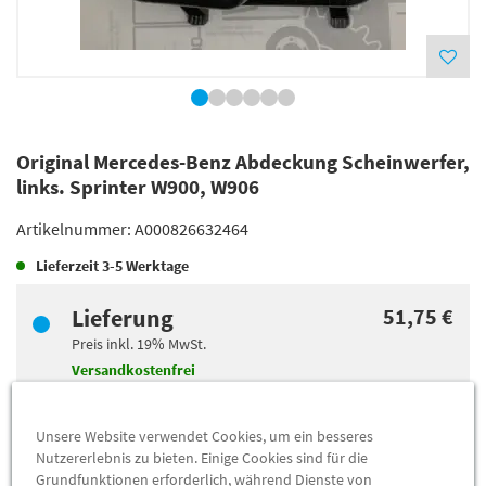
Original Mercedes-Benz Abdeckung Scheinwerfer,
links. Sprinter W900, W906
Artikelnummer:
A000826632464
Lieferzeit
3-5 Werktage
Lieferung
51,75 €
Preis inkl.
19%
MwSt.
Versandkostenfrei
Abholung
44,61 €
Unsere Website verwendet Cookies, um ein besseres
Nutzererlebnis zu bieten. Einige Cookies sind für die
Preis inkl.
19%
MwSt.
Grundfunktionen erforderlich, während Dienste von