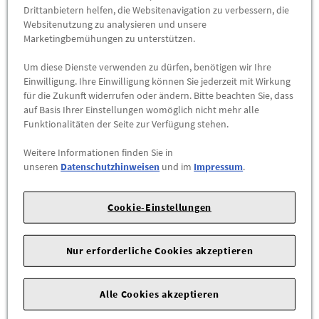
Abholbar an
diesen Standorten
Drittanbietern helfen, die Websitenavigation zu verbessern, die
Websitenutzung zu analysieren und unsere
Marketingbemühungen zu unterstützen.
-
+
Um diese Dienste verwenden zu dürfen, benötigen wir Ihre
ZUM WARENKORB HINZUFÜGEN
Einwilligung. Ihre Einwilligung können Sie jederzeit mit Wirkung
für die Zukunft widerrufen oder ändern. Bitte beachten Sie, dass
auf Basis Ihrer Einstellungen womöglich nicht mehr alle
Herstellerangaben:
Mercedes-Benz AG |
Mercedesstr. 120 |
Funktionalitäten der Seite zur Verfügung stehen.
70723 Stuttgart |
Tel: +49711170 |
E-Mail:
dialog.mb@mercedes-benz.com
|
Webseite:
Weitere Informationen finden Sie in
unseren
Datenschutzhinweisen
und im
Impressum
.
https://www.mercedes-benz.com
Sie sind sich nicht sicher, ob das Ersatzteil bei Ihrem Fahrzeug
Cookie-Einstellungen
passt? Kein Problem. Senden Sie uns die komplette
Fahrgestellnummer Ihres Fahrzeugs,wir prüfen für Sie, ob das
Nur erforderliche Cookies akzeptieren
Teil passt.
Zum Beispiel passend (kann Ausstattung- oder
Alle Cookies akzeptieren
Fahrgestellnummerabhängig sein) für die Mercedes-Benz
Modelle: