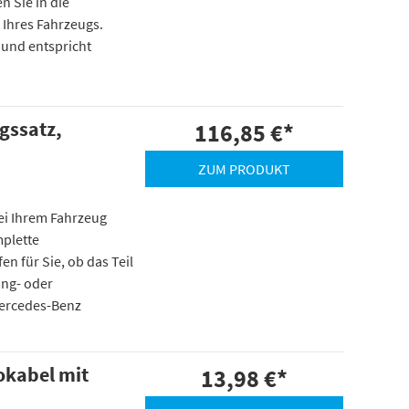
n Sie in die
 Ihres Fahrzeugs.
 und entspricht
gssatz,
116,85 €
*
ZUM PRODUKT
 bei Ihrem Fahrzeug
mplette
n für Sie, ob das Teil
ung- oder
Mercedes-Benz
okabel mit
13,98 €
*