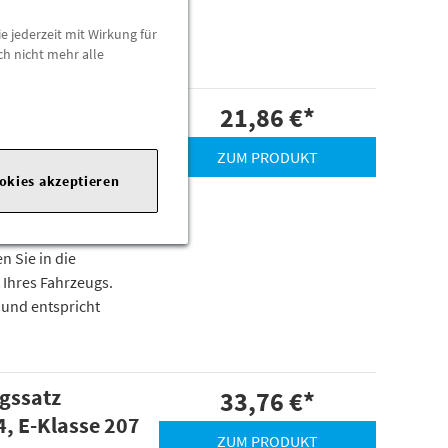
 und entspricht
e jederzeit mit Wirkung für
ch nicht mehr alle
W231
21,86 €
*
ZUM PRODUKT
ookies akzeptieren
e - und das gilt auch
n Sie in die
 Ihres Fahrzeugs.
 und entspricht
ngssatz
33,76 €
*
, E-Klasse 207
ZUM PRODUKT