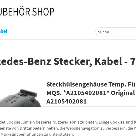
abel
edes-Benz Stecker, Kabel
-
7
Steckhülsengehäuse Temp. Füh
MQS. *A2105402081* Original
A2105402081
Für Ihren Mercedes-Benz gibt es nur das Best
für seine Ersatzteile.
t Cookies, um ein besseres Nutzererlebnis zu bieten. Einige Cookies sind 
Mit Mercedes-Benz Original-Teilen investiere
ienste von Drittanbietern helfen, die Websitenavigation zu verbessern, die
e Marketingbemühungen zu unterstützen.
Sicherheit, den Komfort und den Werterhalt