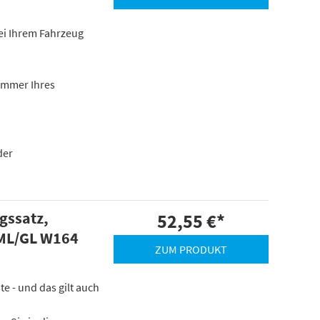
 bei Ihrem Fahrzeug
ummer Ihres
der
gssatz,
52,55 €
*
 ML/GL W164
ZUM PRODUKT
e - und das gilt auch