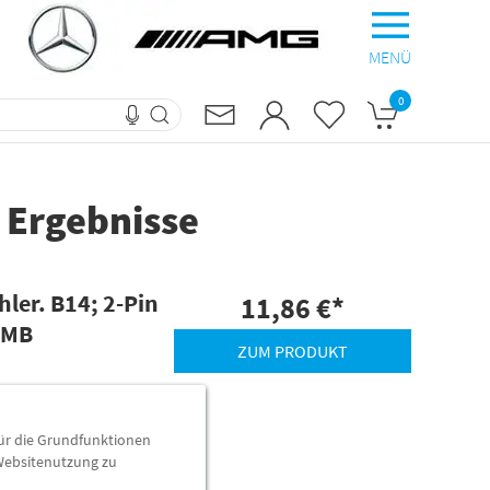
MENÜ
0
 Ergebnisse
ler. B14; 2-Pin
11,86 €
*
 MB
ZUM PRODUKT
e - und das gilt auch
für die Grundfunktionen
n Sie in die
 Websitenutzung zu
 Ihres Fahrzeugs.