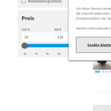
Modellüber­greifend
Um diese Dienste verwen
die Zukunft widerrufen 
Preis
Funktionalitäten der Se
Weitere Informationen 
von €
bis €
Cookie-Einst
20
40
60
80
100
120