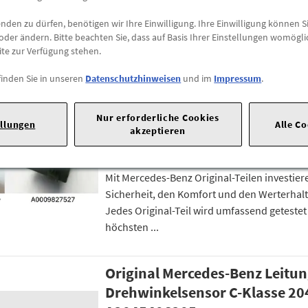
Jedes Original-Teil wird umfassend getestet
den zu dürfen, benötigen wir Ihre Einwilligung. Ihre Einwilligung können Si
höchsten Sicherheitsstandards.
oder ändern. Bitte beachten Sie, dass auf Basis Ihrer Einstellungen womögli
ite zur Verfügung stehen.
Relais. AMG GT W190, W204, 
finden Sie in unseren
Datenschutzhinweisen
und im
Impressum
.
*A0009827527* Original MB
A0009827527
Nur erforderliche Cookies
ellungen
Alle C
akzeptieren
Für Ihren Mercedes-Benz gibt es nur das Best
für seine Ersatzteile.
Mit Mercedes-Benz Original-Teilen investiere
Sicherheit, den Komfort und den Werterhalt
Jedes Original-Teil wird umfassend getestet
höchsten ...
Original Mercedes-Benz Leitu
Drehwinkelsensor C-Klasse 204