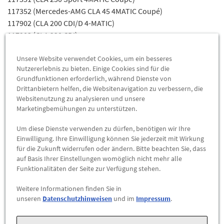
117352 (Mercedes-AMG CLA 45 4MATIC Coupé)
117902 (CLA 200 CDI/D 4-MATIC)
117903 (CLA 220 CDI)
117905 (CLA 220 CDI/D 4-MATIC)
Unsere Website verwendet Cookies, um ein besseres
117908 (CLA 200 CDI)
Nutzererlebnis zu bieten. Einige Cookies sind für die
117912 (CLA 180 CDI/D)
Grundfunktionen erforderlich, während Dienste von
117942 (CLA 180)
Drittanbietern helfen, die Websitenavigation zu verbessern, die
117943 (CLA 200)
Websitenutzung zu analysieren und unsere
117944 (CLA 250)
Marketingbemühungen zu unterstützen.
117946 (CLA 250 4-MATIC)
Um diese Dienste verwenden zu dürfen, benötigen wir Ihre
117947 (CLA 220 4-MATIC)
Einwilligung. Ihre Einwilligung können Sie jederzeit mit Wirkung
117951 (CLA 250 SPORT 4-MATIC)
für die Zukunft widerrufen oder ändern. Bitte beachten Sie, dass
117952 (CLA 45 AMG)
auf Basis Ihrer Einstellungen womöglich nicht mehr alle
156902 (GLA 200 CDI 4MATIC / GLA 200 d 4MATIC)
Funktionalitäten der Seite zur Verfügung stehen.
156903 (GLA 220 CDI / GLA 220 d)
Weitere Informationen finden Sie in
156905 (GLA 220 CDI 4MATIC / GLA 220 d 4MATIC)
unseren
Datenschutzhinweisen
und im
Impressum
.
156908 (GLA 200 CDI / GLA 200 d)
156912 (GLA 180 CDI / GLA 180 d)