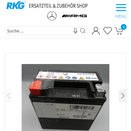
MENÜ
0