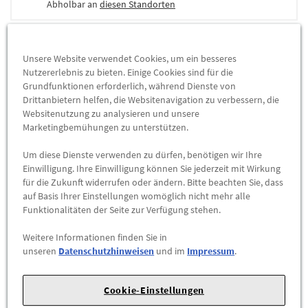
Abholbar an
diesen Standorten
-
+
Unsere Website verwendet Cookies, um ein besseres
Nutzererlebnis zu bieten. Einige Cookies sind für die
ZUM WARENKORB HINZUFÜGEN
Grundfunktionen erforderlich, während Dienste von
Drittanbietern helfen, die Websitenavigation zu verbessern, die
Websitenutzung zu analysieren und unsere
Herstellerangaben:
Mercedes-Benz AG |
Mercedesstr. 120 |
Marketingbemühungen zu unterstützen.
70723 Stuttgart |
Tel: +49711170 |
E-Mail:
dialog.mb@mercedes-benz.com
|
Webseite:
Um diese Dienste verwenden zu dürfen, benötigen wir Ihre
https://www.mercedes-benz.com
Einwilligung. Ihre Einwilligung können Sie jederzeit mit Wirkung
für die Zukunft widerrufen oder ändern. Bitte beachten Sie, dass
auf Basis Ihrer Einstellungen womöglich nicht mehr alle
Sie sind sich nicht sicher, ob das Ersatzteil bei Ihrem Fahrzeug
Funktionalitäten der Seite zur Verfügung stehen.
passt?
Weitere Informationen finden Sie in
Kein Problem.
unseren
Datenschutzhinweisen
und im
Impressum
.
Senden Sie uns die komplette Fahrgestellnummer Ihres
Fahrzeugs,
Cookie-Einstellungen