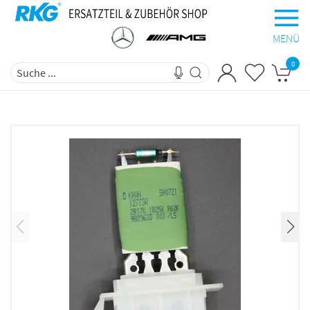
MENÜ
0