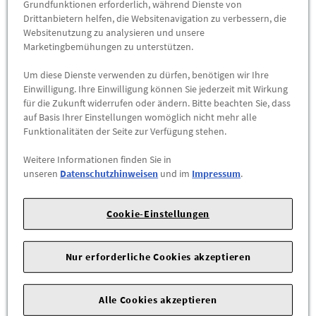
Abholbar an
diesen Standorten
Grundfunktionen erforderlich, während Dienste von
Drittanbietern helfen, die Websitenavigation zu verbessern, die
Websitenutzung zu analysieren und unsere
-
+
Marketingbemühungen zu unterstützen.
Um diese Dienste verwenden zu dürfen, benötigen wir Ihre
ZUM WARENKORB HINZUFÜGEN
Einwilligung. Ihre Einwilligung können Sie jederzeit mit Wirkung
für die Zukunft widerrufen oder ändern. Bitte beachten Sie, dass
Herstellerangaben:
Mercedes-Benz AG |
Mercedesstr. 120 |
auf Basis Ihrer Einstellungen womöglich nicht mehr alle
Funktionalitäten der Seite zur Verfügung stehen.
70723 Stuttgart |
Tel: +49711170 |
E-Mail:
dialog.mb@mercedes-benz.com
|
Webseite:
Weitere Informationen finden Sie in
https://www.mercedes-benz.com
unseren
Datenschutzhinweisen
und im
Impressum
.
Zum Beispiel passend (kann Ausstattung- oder
Cookie-Einstellungen
Fahrgestellnummerabhängig sein) für die Mercedes-Benz
Modelle
Nur erforderliche Cookies akzeptieren
169006 (A 160 CDI)
169007 (A 180 CDI)
Alle Cookies akzeptieren