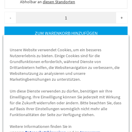
Abholbar an
diesen Standorten
-
+
ZUM WARENKORB HINZUFÜGEN
Herstellerangaben:
Mercedes-Benz AG |
Mercedesstr. 120 |
Unsere Website verwendet Cookies, um ein besseres
70723 Stuttgart |
Tel: +49711170 |
E-Mail:
Nutzererlebnis zu bieten. Einige Cookies sind für die
Grundfunktionen erforderlich, während Dienste von
dialog.mb@mercedes-benz.com
|
Webseite:
Drittanbietern helfen, die Websitenavigation zu verbessern, die
https://www.mercedes-benz.com
Websitenutzung zu analysieren und unsere
Marketingbemühungen zu unterstützen.
Sie sind sich nicht sicher, ob das Ersatzteil bei Ihrem Fahrzeug
Um diese Dienste verwenden zu dürfen, benötigen wir Ihre
passt?
Einwilligung. Ihre Einwilligung können Sie jederzeit mit Wirkung
Kein Problem.
für die Zukunft widerrufen oder ändern. Bitte beachten Sie, dass
Senden Sieuns die komplette Fahrgestellnummer Ihres
auf Basis Ihrer Einstellungen womöglich nicht mehr alle
Fahrzeugs, wir prüfen für Sie, ob das Teil passt.
Funktionalitäten der Seite zur Verfügung stehen.
Weitere Informationen finden Sie in
Zum Beispiel passend (kann Ausstattung- oder