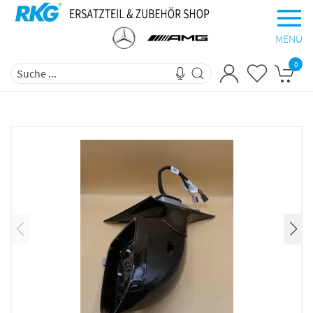
MENÜ
0