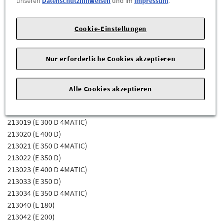
unseren
Datenschutzhinweisen
und im
Impressum
.
Fahrgestellnummerabhängig sein) für die Mercedes-Benz
Modelle:
Cookie-Einstellungen
213004 (E 220 D)
213005 (E 220 D 4MATIC)
Nur erforderliche Cookies akzeptieren
213008 (E 300 D)
213011 (E 300 DE 4MATIC)
213012 (E 200 D)
Alle Cookies akzeptieren
213013 (E 200 D)
213016 (E 300 DE)
213019 (E 300 D 4MATIC)
213020 (E 400 D)
213021 (E 350 D 4MATIC)
213022 (E 350 D)
213023 (E 400 D 4MATIC)
213033 (E 350 D)
213034 (E 350 D 4MATIC)
213040 (E 180)
213042 (E 200)