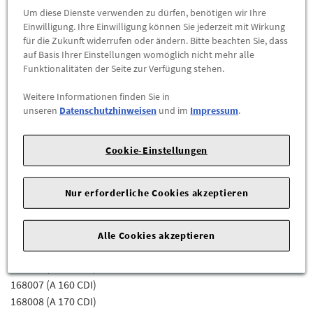
Abholbar an
diesen Standorten
Um diese Dienste verwenden zu dürfen, benötigen wir Ihre
Einwilligung. Ihre Einwilligung können Sie jederzeit mit Wirkung
für die Zukunft widerrufen oder ändern. Bitte beachten Sie, dass
-
+
auf Basis Ihrer Einstellungen womöglich nicht mehr alle
Funktionalitäten der Seite zur Verfügung stehen.
ZUM WARENKORB HINZUFÜGEN
Weitere Informationen finden Sie in
unseren
Datenschutzhinweisen
und im
Impressum
.
Herstellerangaben:
Mercedes-Benz AG |
Mercedesstr. 120 |
70723 Stuttgart |
Tel: +49711170 |
E-Mail:
dialog.mb@mercedes-benz.com
|
Webseite:
Cookie-Einstellungen
https://www.mercedes-benz.com
Nur erforderliche Cookies akzeptieren
Zum Beispiel passend (kann Ausstattung- oder
Fahrgestellnummerabhängig sein) für die Mercedes-Benz
Modelle:
Alle Cookies akzeptieren
168006 (A 160 CDI)
168007 (A 160 CDI)
168008 (A 170 CDI)