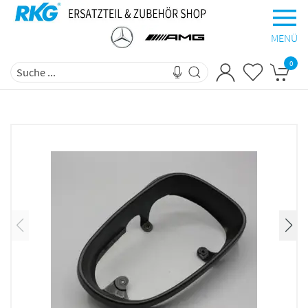
MENÜ
0