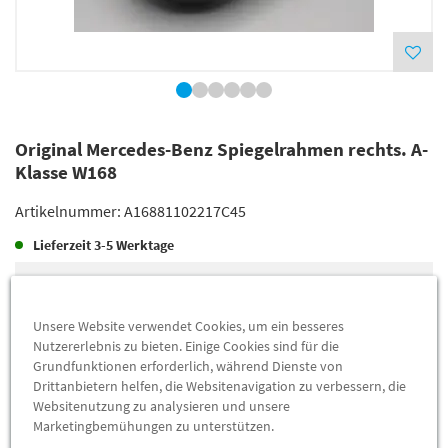
Original Mercedes-Benz Spiegelrahmen rechts. A-
Klasse W168
Artikelnummer:
A16881102217C45
Lieferzeit
3-5 Werktage
Lieferung
34,21 €
Preis inkl.
19%
MwSt.
Unsere Website verwendet Cookies, um ein besseres
Versandkostenfrei
Nutzererlebnis zu bieten. Einige Cookies sind für die
Grundfunktionen erforderlich, während Dienste von
Drittanbietern helfen, die Websitenavigation zu verbessern, die
Abholung
27,07 €
Websitenutzung zu analysieren und unsere
Marketingbemühungen zu unterstützen.
Preis inkl.
19%
MwSt.