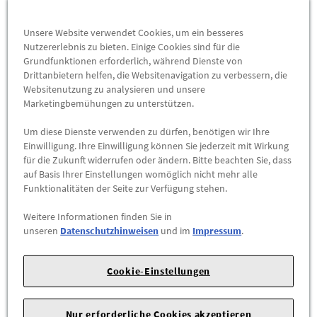
Fahrgestellnummerabhängig sein) für die Mercedes-Benz
Modelle:
Unsere Website verwendet Cookies, um ein besseres
Nutzererlebnis zu bieten. Einige Cookies sind für die
638014 (VITO 113)
Grundfunktionen erforderlich, während Dienste von
638034 (VITO 114)
Drittanbietern helfen, die Websitenavigation zu verbessern, die
Websitenutzung zu analysieren und unsere
638064 (VITO 108 D)
Marketingbemühungen zu unterstützen.
638068 (108 D)
638074 (VITO 110 D)
Um diese Dienste verwenden zu dürfen, benötigen wir Ihre
638078 (110 D)
Einwilligung. Ihre Einwilligung können Sie jederzeit mit Wirkung
638094 (VITO 108 CDI, 110 CDI, 112 CDI, 113, 114 Bis Ident-Nr.:
für die Zukunft widerrufen oder ändern. Bitte beachten Sie, dass
auf Basis Ihrer Einstellungen womöglich nicht mehr alle
246705)
Funktionalitäten der Seite zur Verfügung stehen.
638114 (VITO 113)
638134 (VITO 114)
Weitere Informationen finden Sie in
638164 (VITO 108 D)
unseren
Datenschutzhinweisen
und im
Impressum
.
638174 (VITO 110 D)
638194 (VITO 108 CDI, 110 CDI, 112 CDI, 113, 114 Bis Ident-Nr.:
Cookie-Einstellungen
246705)
638214 (V 200 Kombi (Italien))
638234 (V 230 Kombi)
Nur erforderliche Cookies akzeptieren