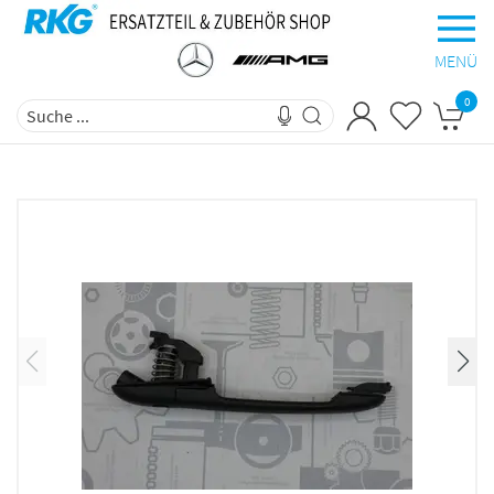
MENÜ
0