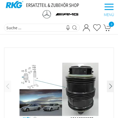
MENÜ
0