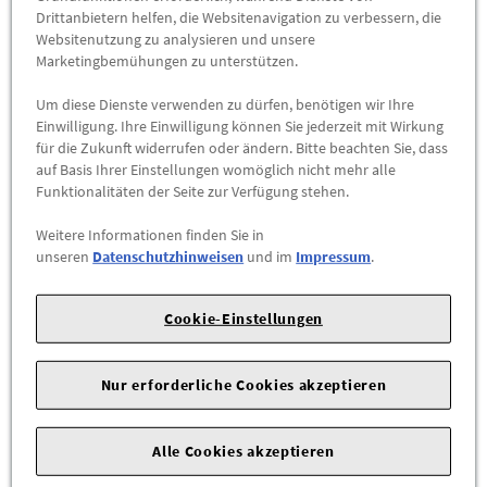
Abholbar an
diesen Standorten
Drittanbietern helfen, die Websitenavigation zu verbessern, die
Websitenutzung zu analysieren und unsere
Marketingbemühungen zu unterstützen.
-
+
Um diese Dienste verwenden zu dürfen, benötigen wir Ihre
ZUM WARENKORB HINZUFÜGEN
Einwilligung. Ihre Einwilligung können Sie jederzeit mit Wirkung
für die Zukunft widerrufen oder ändern. Bitte beachten Sie, dass
auf Basis Ihrer Einstellungen womöglich nicht mehr alle
Herstellerangaben:
Mercedes-Benz AG |
Mercedesstr. 120 |
Funktionalitäten der Seite zur Verfügung stehen.
70723 Stuttgart |
Tel: +49711170 |
E-Mail:
dialog.mb@mercedes-benz.com
|
Webseite:
Weitere Informationen finden Sie in
unseren
Datenschutzhinweisen
und im
Impressum
.
https://www.mercedes-benz.com
Sie sind sich nicht sicher, ob das Ersatzteil bei Ihrem Fahrzeug
Cookie-Einstellungen
passt?
Kein Problem.
Nur erforderliche Cookies akzeptieren
Senden Sie uns die komplette Fahrgestellnummer Ihres
Fahrzeugs,
wir prüfen für Sie, ob das Teil passt.
Alle Cookies akzeptieren
Zum Beispiel passend (kann Ausstattung- oder