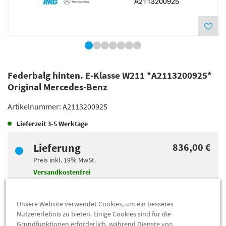
Federbalg hinten. E-Klasse W211 *A2113200925*
Original Mercedes-Benz
Artikelnummer:
A2113200925
Lieferzeit
3-5 Werktage
Lieferung
836,00 €
Preis inkl.
19%
MwSt.
Versandkostenfrei
Abholung
828,86 €
Unsere Website verwendet Cookies, um ein besseres
Nutzererlebnis zu bieten. Einige Cookies sind für die
Preis inkl.
19%
MwSt.
Grundfunktionen erforderlich, während Dienste von