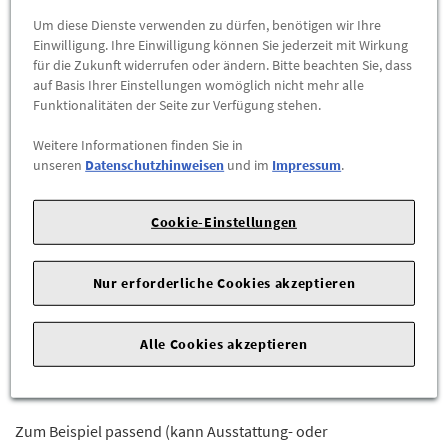
Abholbar an
diesen Standorten
Um diese Dienste verwenden zu dürfen, benötigen wir Ihre
Einwilligung. Ihre Einwilligung können Sie jederzeit mit Wirkung
-
+
für die Zukunft widerrufen oder ändern. Bitte beachten Sie, dass
auf Basis Ihrer Einstellungen womöglich nicht mehr alle
Funktionalitäten der Seite zur Verfügung stehen.
ZUM WARENKORB HINZUFÜGEN
Weitere Informationen finden Sie in
Herstellerangaben:
Mercedes-Benz AG |
Mercedesstr. 120 |
unseren
Datenschutzhinweisen
und im
Impressum
.
70723 Stuttgart |
Tel: +49711170 |
E-Mail:
dialog.mb@mercedes-benz.com
|
Webseite:
Cookie-Einstellungen
https://www.mercedes-benz.com
Nur erforderliche Cookies akzeptieren
Sie sind sich nicht sicher, ob das Ersatzteil bei Ihrem Fahrzeug
passt?
Kein Problem.
Alle Cookies akzeptieren
Senden Sieuns die komplette Fahrgestellnummer Ihres
Fahrzeugs, wir prüfen für Sie, ob das Teil passt.
Zum Beispiel passend (kann Ausstattung- oder