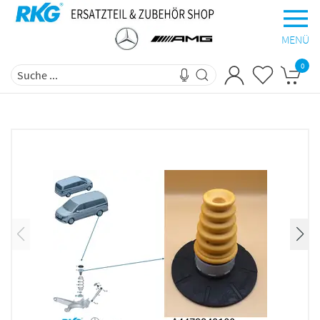
MENÜ
0