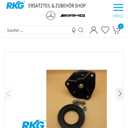
MENÜ
0