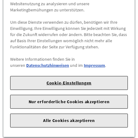
Abholbar an
diesen Standorten
Websitenutzung zu analysieren und unsere
Marketingbemühungen zu unterstützen.
-
+
Um diese Dienste verwenden zu dürfen, benötigen wir Ihre
Einwilligung. Ihre Einwilligung können Sie jederzeit mit Wirkung
ZUM WARENKORB HINZUFÜGEN
für die Zukunft widerrufen oder ändern. Bitte beachten Sie, dass
auf Basis Ihrer Einstellungen womöglich nicht mehr alle
Funktionalitäten der Seite zur Verfügung stehen.
Herstellerangaben:
Mercedes-Benz AG |
Mercedesstr. 120 |
70723 Stuttgart |
Tel: +49711170 |
E-Mail:
Weitere Informationen finden Sie in
unseren
Datenschutzhinweisen
und im
Impressum
.
dialog.mb@mercedes-benz.com
|
Webseite:
https://www.mercedes-benz.com
Cookie-Einstellungen
Sie sind sich nicht sicher, ob das Ersatzteil bei Ihrem Fahrzeug
passt?
Nur erforderliche Cookies akzeptieren
Kein Problem.
Senden Sieuns die komplette Fahrgestellnummer Ihres
Fahrzeugs, wir prüfen für Sie, ob das Teil passt.
Alle Cookies akzeptieren
Zum Beispiel passend (kann Ausstattung- oder