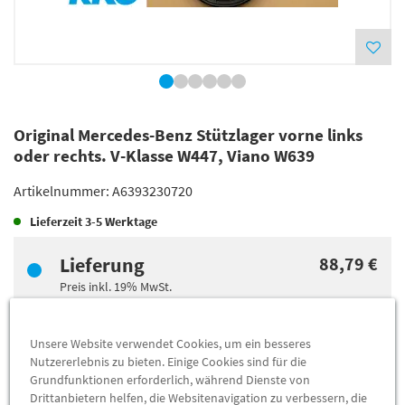
Original Mercedes-Benz Stützlager vorne links
oder rechts. V-Klasse W447, Viano W639
Artikelnummer:
A6393230720
Lieferzeit
3-5 Werktage
Lieferung
88,79 €
Preis inkl.
19%
MwSt.
Versandkostenfrei
Unsere Website verwendet Cookies, um ein besseres
Nutzererlebnis zu bieten. Einige Cookies sind für die
Abholung
81,65 €
Grundfunktionen erforderlich, während Dienste von
Preis inkl.
19%
MwSt.
Drittanbietern helfen, die Websitenavigation zu verbessern, die