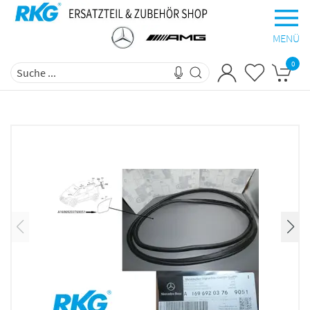
MENÜ
0