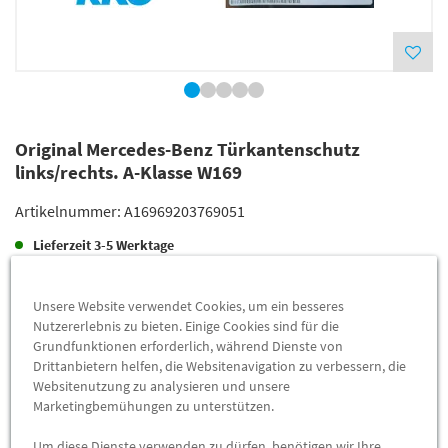
Original Mercedes-Benz Türkantenschutz
links/rechts. A-Klasse W169
Artikelnummer:
A16969203769051
Lieferzeit
3-5 Werktage
Lieferung
87,85 €
Unsere Website verwendet Cookies, um ein besseres
Preis inkl.
19%
MwSt.
Nutzererlebnis zu bieten. Einige Cookies sind für die
Versandkostenfrei
Grundfunktionen erforderlich, während Dienste von
Drittanbietern helfen, die Websitenavigation zu verbessern, die
Websitenutzung zu analysieren und unsere
Abholung
80,71 €
Marketingbemühungen zu unterstützen.
Preis inkl.
19%
MwSt.
Um diese Dienste verwenden zu dürfen, benötigen wir Ihre