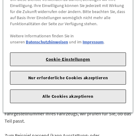
Abholbar an
diesen Standorten
Einwilligung. Ihre Einwilligung können Sie jederzeit mit Wirkung
für die Zukunft widerrufen oder ändern. Bitte beachten Sie, dass
auf Basis Ihrer Einstellungen womöglich nicht mehr alle
-
+
Funktionalitäten der Seite zur Verfügung stehen.
ZUM WARENKORB HINZUFÜGEN
Weitere Informationen finden Sie in
unseren
Datenschutzhinweisen
und im
Impressum
.
Herstellerangaben:
Mercedes-Benz AG |
Mercedesstr. 120 |
70723 Stuttgart |
Tel: +49711170 |
E-Mail:
Cookie-Einstellungen
dialog.mb@mercedes-benz.com
|
Webseite:
https://www.mercedes-benz.com
Nur erforderliche Cookies akzeptieren
Sie sind sich nicht sicher, ob das Ersatzteil bei Ihrem Fahrzeug
passt?
Alle Cookies akzeptieren
Kein Problem. Senden Sieuns die komplette
Fahrgestellnummer Ihres Fahrzeugs, wir prüfen für Sie, ob das
Teil passt.
Zum Beispiel passend (kann Ausstattung- oder