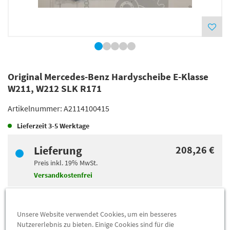
Original Mercedes-Benz Hardyscheibe E-Klasse
W211, W212 SLK R171
Artikelnummer:
A2114100415
Lieferzeit
3-5 Werktage
Lieferung
208,26 €
Preis inkl.
19%
MwSt.
Versandkostenfrei
Abholung
201,12 €
Unsere Website verwendet Cookies, um ein besseres
Preis inkl.
19%
MwSt.
Nutzererlebnis zu bieten. Einige Cookies sind für die