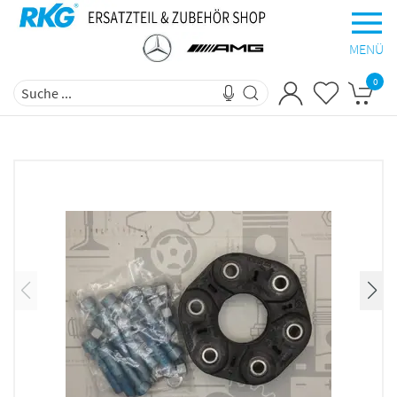
MENÜ
0