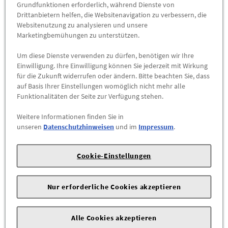
Abholbar an
diesen Standorten
Grundfunktionen erforderlich, während Dienste von
Drittanbietern helfen, die Websitenavigation zu verbessern, die
Websitenutzung zu analysieren und unsere
-
+
Marketingbemühungen zu unterstützen.
Um diese Dienste verwenden zu dürfen, benötigen wir Ihre
ZUM WARENKORB HINZUFÜGEN
Einwilligung. Ihre Einwilligung können Sie jederzeit mit Wirkung
für die Zukunft widerrufen oder ändern. Bitte beachten Sie, dass
Herstellerangaben:
Mercedes-Benz AG |
Mercedesstr. 120 |
auf Basis Ihrer Einstellungen womöglich nicht mehr alle
Funktionalitäten der Seite zur Verfügung stehen.
70723 Stuttgart |
Tel: +49711170 |
E-Mail:
dialog.mb@mercedes-benz.com
|
Webseite:
Weitere Informationen finden Sie in
https://www.mercedes-benz.com
unseren
Datenschutzhinweisen
und im
Impressum
.
Sie sind sich nicht sicher, ob das Ersatzteil bei Ihrem Fahrzeug
Cookie-Einstellungen
passt?
Kein Problem.
Senden Sie uns die komplette Fahrgestellnummer Ihres
Nur erforderliche Cookies akzeptieren
Fahrzeugs,
wir prüfen für Sie, ob das Teil passt.
Alle Cookies akzeptieren
Zum Beispiel passend (kann Ausstattung- oder