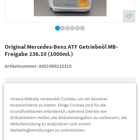
Original Mercedes-Benz ATF Getriebeöl MB-
Freigabe 236.10 (1000ml.)
Artikelnummer:
A001989210310
Lieferung
30,11 €
Preis inkl.
19%
MwSt.
Unsere Website verwendet Cookies, um ein besseres
Versandkostenfrei
Nutzererlebnis zu bieten. Einige Cookies sind für die
Grundfunktionen erforderlich, während Dienste von
Drittanbietern helfen, die Websitenavigation zu verbessern, die
Abholung
22,97 €
Websitenutzung zu analysieren und unsere
Preis inkl.
19%
MwSt.
Marketingbemühungen zu unterstützen.
Abholbar an
diesen Standorten