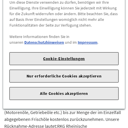
Um diese Dienste verwenden zu dürfen, benötigen wir Ihre
Einwilligung. Ihre Einwilligung können Sie jederzeit mit Wirkung
-
+
für die Zukunft widerrufen oder ändern. Bitte beachten Sie, dass
auf Basis Ihrer Einstellungen womöglich nicht mehr alle
Funktionalitäten der Seite zur Verfügung stehen.
ZUM WARENKORB HINZUFÜGEN
Weitere Informationen finden Sie in
unseren
Datenschutzhinweisen
und im
Impressum
.
Herstellerangaben:
Mercedes-Benz AG |
Mercedesstr. 120 |
70723 Stuttgart |
Tel: +49711170 |
E-Mail:
dialog.mb@mercedes-benz.com
|
Webseite:
Cookie-Einstellungen
https://www.mercedes-benz.com
Nur erforderliche Cookies akzeptieren
Bitte beachten Sie bei der Verwendung die
Herstellervorschriften.Die Herstellervorschriften finden Sie in
der Betriebsanleitung / Fahrzeughandbuch.Wir verweisen auf
Alle Cookies akzeptieren
die aufgeführten Spezifikationen, Freigaben.Laut den
Vorschriften der Altöl-Verordnung sind wir verpflichtet,Altöle
(Motorenöle, Getriebeöle etc.) bis zur Menge der im Einzelfall
abgegebenen Frischöle kostenlos zurückzunehmen. Unsere
Rücknahme-Adresse lautet:RKG Rheinische