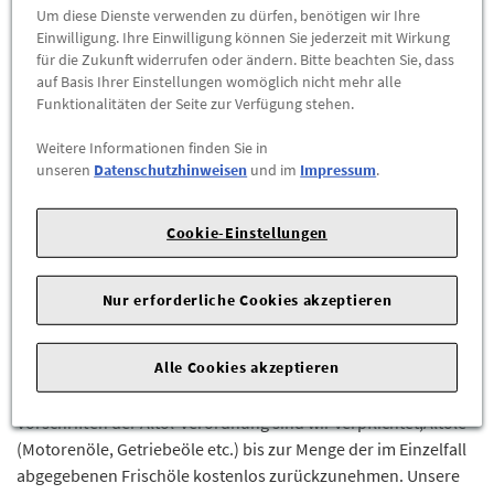
Abholbar an
diesen Standorten
Um diese Dienste verwenden zu dürfen, benötigen wir Ihre
Einwilligung. Ihre Einwilligung können Sie jederzeit mit Wirkung
für die Zukunft widerrufen oder ändern. Bitte beachten Sie, dass
-
+
auf Basis Ihrer Einstellungen womöglich nicht mehr alle
Funktionalitäten der Seite zur Verfügung stehen.
ZUM WARENKORB HINZUFÜGEN
Weitere Informationen finden Sie in
unseren
Datenschutzhinweisen
und im
Impressum
.
Herstellerangaben:
Mercedes-Benz AG |
Mercedesstr. 120 |
70723 Stuttgart |
Tel: +49711170 |
E-Mail:
Cookie-Einstellungen
dialog.mb@mercedes-benz.com
|
Webseite:
https://www.mercedes-benz.com
Nur erforderliche Cookies akzeptieren
Bitte beachten Sie bei der Verwendung die
Herstellervorschriften.Die Herstellervorschriften finden Sie in
Alle Cookies akzeptieren
der Betriebsanleitung / Fahrzeughandbuch.Wir verweisen auf
die aufgeführten Spezifikationen, Freigaben.Laut den
Vorschriften der Altöl-Verordnung sind wir verpflichtet,Altöle
(Motorenöle, Getriebeöle etc.) bis zur Menge der im Einzelfall
abgegebenen Frischöle kostenlos zurückzunehmen. Unsere