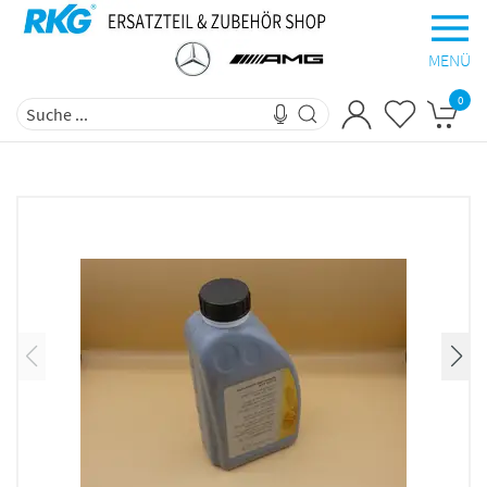
MENÜ
0