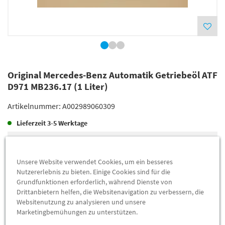
Original Mercedes-Benz Automatik Getriebeöl ATF
D971 MB236.17 (1 Liter)
Artikelnummer:
A002989060309
Lieferzeit
3-5 Werktage
Lieferung
39,02 €
Preis inkl.
19%
MwSt.
Unsere Website verwendet Cookies, um ein besseres
Versandkostenfrei
Nutzererlebnis zu bieten. Einige Cookies sind für die
Grundfunktionen erforderlich, während Dienste von
Drittanbietern helfen, die Websitenavigation zu verbessern, die
Abholung
31,88 €
Websitenutzung zu analysieren und unsere
Marketingbemühungen zu unterstützen.
Preis inkl.
19%
MwSt.